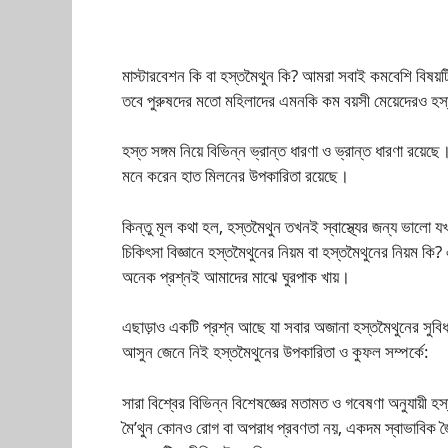
মাস্টারবেশন কি বা হস্তমৈথুন কি? আমরা সবাই কমবেশি বিষয়টি
তবে পুরুষদের মতো মহিলাদের এমনকি কম বয়সী মেয়েদেরও হস্
হস্ত সঙ্গম নিয়ে বিভিন্ন ভ্রান্ত ধারণা ও ভ্রান্ত ধারণা র
মনে করেন হাত মিলনের উপকারিতা রয়েছে।
কিন্তু মূল কথা হল, হস্তমৈথুন তখনই স্বাস্থ্যের জন্য ভালো
চিকিৎসা বিজ্ঞানে হস্তমৈথুনের নিয়ম বা হস্তমৈথুনের নিয়ম কি
অনেক প্রশ্নই আমাদের মাঝে ঘুরপাক খায়।
এছাড়াও একটি প্রশ্ন আছে যা সবার অজানা হস্তমৈথুনের সুবি
আসুন জেনে নিই হস্তমৈথুনের উপকারিতা ও কুফল সম্পর্কে:
সারা বিশ্বের বিভিন্ন বিশেষজ্ঞের মতামত ও গবেষণা অনুযায়ী 
মৈ’থুন কোনও রোগ বা অপরাধ প্রবণতা নয়, একদম স্বাভাবিক জৈব