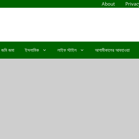
About
Privac
জমি জমা
ইসলামিক
লাইফ স্টাইল
আগামীকালের আবহাওয়া