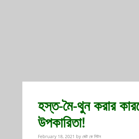
হস্ত-মৈ-থুন করার কারন
উপকারিতা!
February 18, 2021
by
জেট কে লিটন