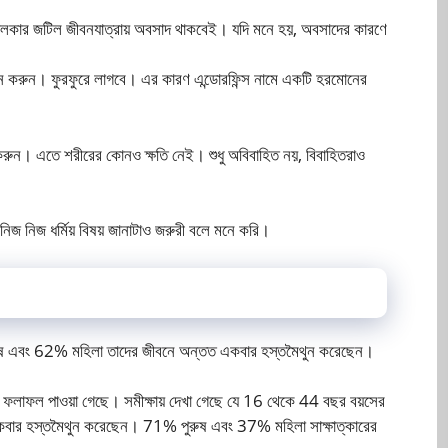
জকালকার জটিল জীবনযাত্রায় অবসাদ থাকবেই। যদি মনে হয়, অবসাদের কারণে
ুন করুন। ফুরফুরে লাগবে। এর কারণ এন্ডোরফিন্স নামে একটি হরমোনের
 করুন। এতে শরীরের কোনও ক্ষতি নেই। শুধু অবিবাহিত নয়, বিবাহিতরাও
 নিজ নিজ ধর্মিয় বিষয় জানাটাও জরুরী বলে মনে করি।
রুষ এবং 62% মহিলা তাদের জীবনে অন্তত একবার হস্তমৈথুন করেছেন।
লাফল পাওয়া গেছে। সমীক্ষায় দেখা গেছে যে 16 থেকে 44 বছর বয়সের
বার হস্তমৈথুন করেছেন। 71% পুরুষ এবং 37% মহিলা সাক্ষাত্কারের