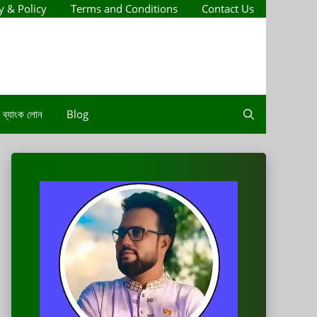
y & Policy
Terms and Conditions
Contact Us
ব্যাংক লোন
Blog