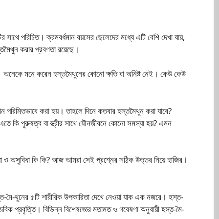
র সাথে পরিচিত। ক্রমবর্ধমান বয়সের ছেলেদের মধ্যে এটি বেশি দেখা যায়,
তমৈথুন করার প্রবণতা রয়েছে।
য়েছে। অনেকে মনে করেন হস্তমৈথুনের কোনো ক্ষতি বা অনিষ্ট নেই। কেউ কেউ
 যখন পরিমিতভাবে করা হয়। তাহলে দিনে কতবার হস্তমৈথুন করা যাবে?
? এতে কি পুরুষত্ব বা স্ত্রীর সাথে যৌনজীবনে কোনো সমস্যা হয়? এমন
ধা ও অসুবিধা কি কি? আজ আমরা সেই প্রশ্নের সঠিক উত্তর নিয়ে হাজির।
হস্ত-মৈ-থুনের ৫টি শারীরিক উপকারিতা দেখে নেওয়া যাক এক নজরে। হস্ত-
িক প্রবৃত্তি। বিভিন্ন বিশেষজ্ঞের মতামত ও গবেষণা অনুযায়ী হস্ত-মৈ-