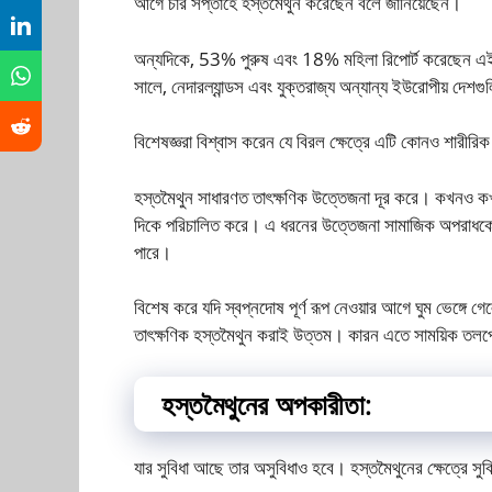
আগে চার সপ্তাহে হস্তমৈথুন করেছেন বলে জানিয়েছেন।
অন্যদিকে, 53% পুরুষ এবং 18% মহিলা রিপোর্ট করেছেন এই
সালে, নেদারল্যান্ডস এবং যুক্তরাজ্য অন্যান্য ইউরোপীয় দেশগু
বিশেষজ্ঞরা বিশ্বাস করেন যে বিরল ক্ষেত্রে এটি কোনও শারীর
হস্তমৈথুন সাধারণত তাৎক্ষণিক উত্তেজনা দূর করে। কখনও কখ
দিকে পরিচালিত করে। এ ধরনের উত্তেজনা সামাজিক অপরাধকে 
পারে।
বিশেষ করে যদি স্বপ্নদোষ পূর্ণ রূপ নেওয়ার আগে ঘুম ভেঙ্গে 
তাৎক্ষণিক হস্তমৈথুন করাই উত্তম। কারন এতে সাময়িক তলপে
হস্তমৈথুনের অপকারীতা:
যার সুবিধা আছে তার অসুবিধাও হবে। হস্তমৈথুনের ক্ষেত্রে সু