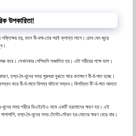
ীরিক উপকারিতা!
ে শক্তিক্ষয় হয়, ফলে বী-যপা-তের পরই ক্লান্ত লাগে। চোখ যেন জুড়ে
ষুধ।
ুরু করে। সেখানকার পেশিগুলি সঞ্চালিত হয়। এটা শরীরের পক্ষে ভাল।
ারণ, হস্ত-মৈ-থুনের সময় পুরুষরা বুঝতে পারে কতক্ষণে বী-র্য-পাত হচ্ছে।
অবলম্বন করে বী-র্য-পাতে বিলম্ব ঘটানো সম্ভব। বিলম্বিত বী’-র্য-পাত আদতে
ত-মৈ-থুনের সময় শরীরে ডিএইচইএ নামে একটি হরমোনের ক্ষরণ হয়। এই
পাশাপাশি, হস্ত-মৈ-থুনের সময় টেস্টো-স্টেরন হর-মোনের ক্ষরণ বেড়ে যায়।