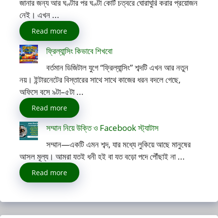
জানার জন্য আর ঘণ্টার পর ঘণ্টা কোর্ট চত্বরে ঘোরাঘুরি করার প্রয়োজন
নেই। এখন ...
Read more
ফ্রিল্যান্সিং কিভাবে শিখবো
বর্তমান ডিজিটাল যুগে “ফ্রিল্যান্সিং” শব্দটি এখন আর নতুন
নয়। ইন্টারনেটের বিস্তারের সাথে সাথে কাজের ধরন বদলে গেছে,
অফিসে বসে ৯টা–৫টা ...
Read more
সম্মান নিয়ে উক্তি ও Facebook স্ট্যাটাস
সম্মান—একটি এমন শব্দ, যার মধ্যে লুকিয়ে আছে মানুষের
আসল মূল্য। আমরা যতই ধনী হই বা যত বড়ো পদে পৌঁছাই না ...
Read more