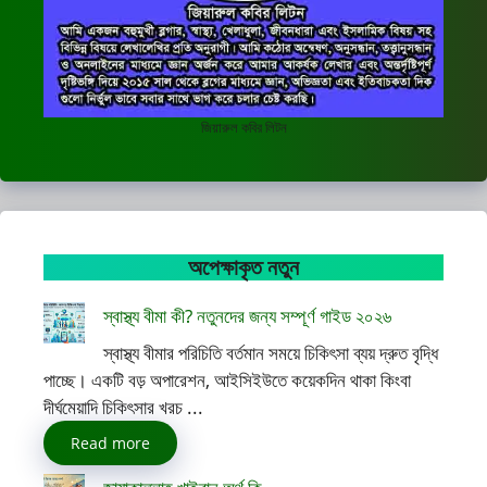
জিয়ারুল কবির লিটন
অপেক্ষাকৃত নতুন
স্বাস্থ্য বীমা কী? নতুনদের জন্য সম্পূর্ণ গাইড ২০২৬
স্বাস্থ্য বীমার পরিচিতি বর্তমান সময়ে চিকিৎসা ব্যয় দ্রুত বৃদ্ধি
পাচ্ছে। একটি বড় অপারেশন, আইসিইউতে কয়েকদিন থাকা কিংবা
দীর্ঘমেয়াদি চিকিৎসার খরচ ...
Read more