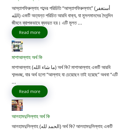
আস্তাগফিরুল্লাহ শব্দের পরিচিতি “আস্তাগফিরুল্লাহ” (أستغفر
الله) একটি অত্যন্ত পরিচিত আরবি বাক্য, যা মুসলমানদের দৈনন্দিন
জীবনে ব্যাপকভাবে ব্যবহৃত হয়। এটি মূলত ...
Read more
মাশাআল্লাহ অর্থ কি
মাশাআল্লাহ (ما شاء الله) অর্থ কি? মাশাআল্লাহ একটি আরবি
শব্দগুচ্ছ, যার অর্থ হলো “আল্লাহ যা চেয়েছেন তাই হয়েছে” অথবা “এটি
...
Read more
আলহামদুলিল্লাহ অর্থ কি
আলহামদুলিল্লাহ (الحمد لله) অর্থ কি? আলহামদুলিল্লাহ একটি