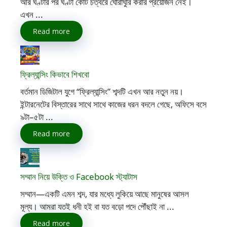
আর ঘণ্টার পর ঘণ্টা কোর্ট চত্বরে ঘোরাঘুরি করার প্রয়োজন নেই।
এখন ...
Read more
ফ্রিল্যান্সিং কিভাবে শিখবো
বর্তমান ডিজিটাল যুগে “ফ্রিল্যান্সিং” শব্দটি এখন আর নতুন নয়।
ইন্টারনেটের বিস্তারের সাথে সাথে কাজের ধরন বদলে গেছে, অফিসে বসে
৯টা–৫টা ...
Read more
সম্মান নিয়ে উক্তি ও Facebook স্ট্যাটাস
সম্মান—একটি এমন শব্দ, যার মধ্যে লুকিয়ে আছে মানুষের আসল
মূল্য। আমরা যতই ধনী হই বা যত বড়ো পদে পৌঁছাই না ...
Read more