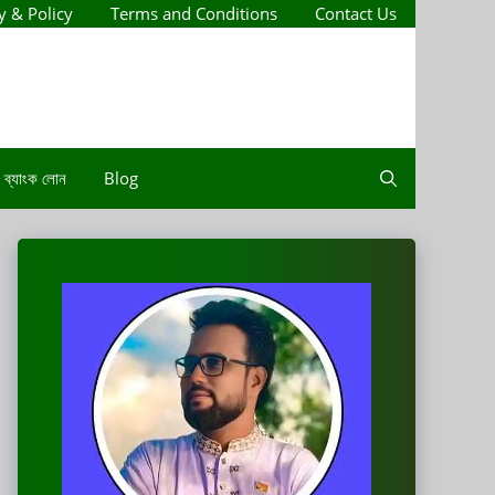
y & Policy
Terms and Conditions
Contact Us
ব্যাংক লোন
Blog