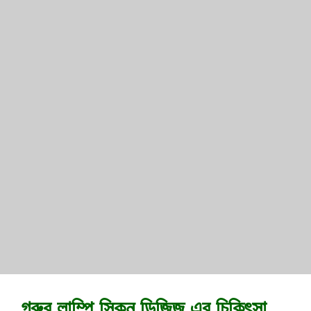
গরুর লাম্পি স্কিন ডিজিজ এর চিকিৎসা