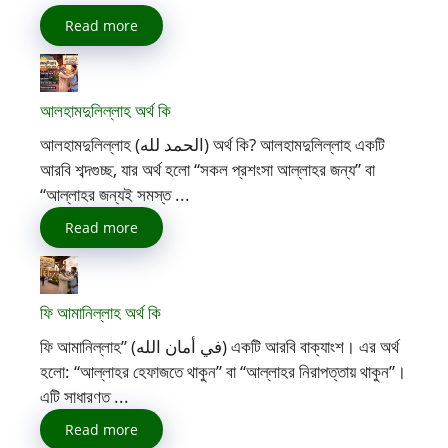
Read more
আলহামদুলিল্লাহ অর্থ কি
আলহামদুলিল্লাহ (الحمد لله) অর্থ কি? আলহামদুলিল্লাহ একটি
আরবি শব্দগুচ্ছ, যার অর্থ হলো “সকল প্রশংসা আল্লাহর জন্য” বা
“আল্লাহর জন্যই সমস্ত ...
Read more
ফি আমানিল্লাহ অর্থ কি
ফি আমানিল্লাহ” (في أمان الله) একটি আরবি বাক্যাংশ। এর অর্থ
হলো: “আল্লাহর হেফাজতে থাকুন” বা “আল্লাহর নিরাপত্তায় থাকুন”।
এটি সাধারণত ...
Read more