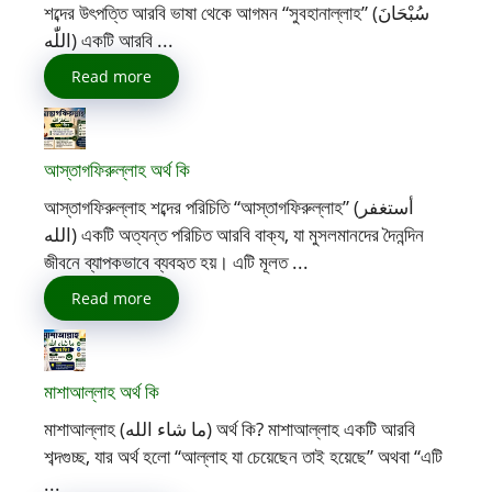
শব্দের উৎপত্তি আরবি ভাষা থেকে আগমন “সুবহানাল্লাহ” (سُبْحَانَ
اللّٰه) একটি আরবি ...
Read more
আস্তাগফিরুল্লাহ অর্থ কি
আস্তাগফিরুল্লাহ শব্দের পরিচিতি “আস্তাগফিরুল্লাহ” (أستغفر
الله) একটি অত্যন্ত পরিচিত আরবি বাক্য, যা মুসলমানদের দৈনন্দিন
জীবনে ব্যাপকভাবে ব্যবহৃত হয়। এটি মূলত ...
Read more
মাশাআল্লাহ অর্থ কি
মাশাআল্লাহ (ما شاء الله) অর্থ কি? মাশাআল্লাহ একটি আরবি
শব্দগুচ্ছ, যার অর্থ হলো “আল্লাহ যা চেয়েছেন তাই হয়েছে” অথবা “এটি
...