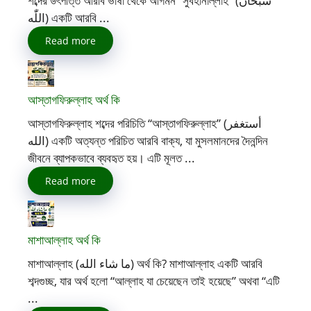
শব্দের উৎপত্তি আরবি ভাষা থেকে আগমন “সুবহানাল্লাহ” (سُبْحَانَ
اللّٰه) একটি আরবি ...
Read more
আস্তাগফিরুল্লাহ অর্থ কি
আস্তাগফিরুল্লাহ শব্দের পরিচিতি “আস্তাগফিরুল্লাহ” (أستغفر
الله) একটি অত্যন্ত পরিচিত আরবি বাক্য, যা মুসলমানদের দৈনন্দিন
জীবনে ব্যাপকভাবে ব্যবহৃত হয়। এটি মূলত ...
Read more
মাশাআল্লাহ অর্থ কি
মাশাআল্লাহ (ما شاء الله) অর্থ কি? মাশাআল্লাহ একটি আরবি
শব্দগুচ্ছ, যার অর্থ হলো “আল্লাহ যা চেয়েছেন তাই হয়েছে” অথবা “এটি
...