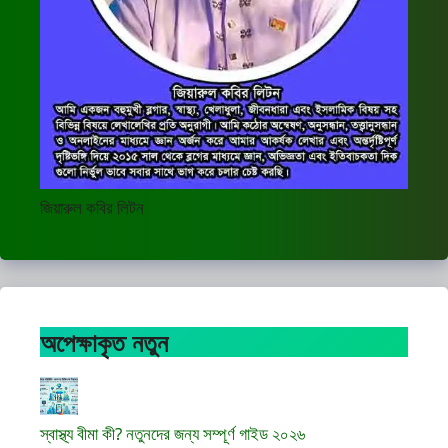
জিয়ারুল কবির লিটন
অপেক্ষাকৃত নতুন
স্বাস্থ্য বীমা কী? নতুনদের জন্য সম্পূর্ণ গাইড ২০২৬