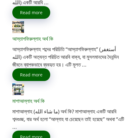
اللّٰه) একটি আরবি ...
Read more
আস্তাগফিরুল্লাহ অর্থ কি
আস্তাগফিরুল্লাহ শব্দের পরিচিতি “আস্তাগফিরুল্লাহ” (أستغفر
الله) একটি অত্যন্ত পরিচিত আরবি বাক্য, যা মুসলমানদের দৈনন্দিন
জীবনে ব্যাপকভাবে ব্যবহৃত হয়। এটি মূলত ...
Read more
মাশাআল্লাহ অর্থ কি
মাশাআল্লাহ (ما شاء الله) অর্থ কি? মাশাআল্লাহ একটি আরবি
শব্দগুচ্ছ, যার অর্থ হলো “আল্লাহ যা চেয়েছেন তাই হয়েছে” অথবা “এটি
...
Read more