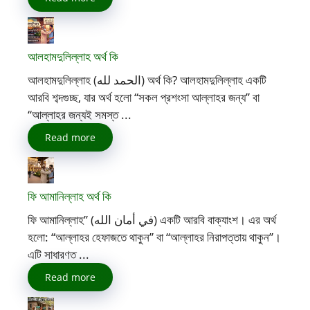
আলহামদুলিল্লাহ অর্থ কি
আলহামদুলিল্লাহ (الحمد لله) অর্থ কি? আলহামদুলিল্লাহ একটি
আরবি শব্দগুচ্ছ, যার অর্থ হলো “সকল প্রশংসা আল্লাহর জন্য” বা
“আল্লাহর জন্যই সমস্ত ...
Read more
ফি আমানিল্লাহ অর্থ কি
ফি আমানিল্লাহ” (في أمان الله) একটি আরবি বাক্যাংশ। এর অর্থ
হলো: “আল্লাহর হেফাজতে থাকুন” বা “আল্লাহর নিরাপত্তায় থাকুন”।
এটি সাধারণত ...
Read more