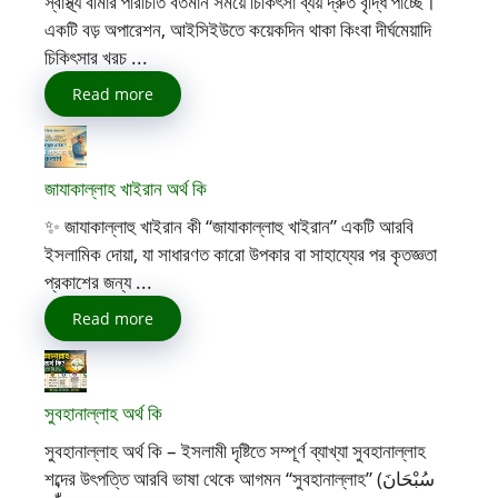
স্বাস্থ্য বীমার পরিচিতি বর্তমান সময়ে চিকিৎসা ব্যয় দ্রুত বৃদ্ধি পাচ্ছে।
একটি বড় অপারেশন, আইসিইউতে কয়েকদিন থাকা কিংবা দীর্ঘমেয়াদি
চিকিৎসার খরচ ...
Read more
জাযাকাল্লাহ খাইরান অর্থ কি
✨ জাযাকাল্লাহু খাইরান কী “জাযাকাল্লাহু খাইরান” একটি আরবি
ইসলামিক দোয়া, যা সাধারণত কারো উপকার বা সাহায্যের পর কৃতজ্ঞতা
প্রকাশের জন্য ...
Read more
সুবহানাল্লাহ অর্থ কি
সুবহানাল্লাহ অর্থ কি – ইসলামী দৃষ্টিতে সম্পূর্ণ ব্যাখ্যা সুবহানাল্লাহ
শব্দের উৎপত্তি আরবি ভাষা থেকে আগমন “সুবহানাল্লাহ” (سُبْحَانَ