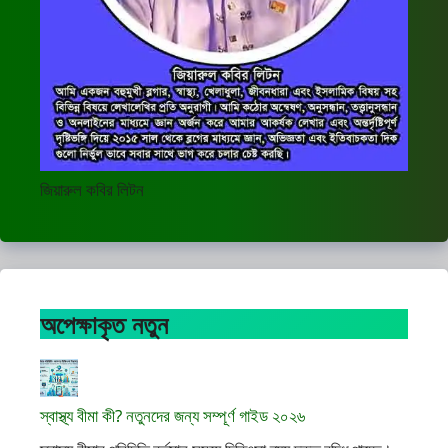
জিয়ারুল কবির লিটন
অপেক্ষাকৃত নতুন
স্বাস্থ্য বীমা কী? নতুনদের জন্য সম্পূর্ণ গাইড ২০২৬