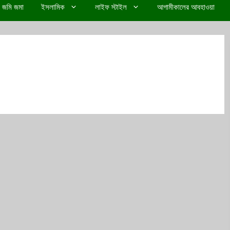
জমি জমা
ইসলামিক
লাইফ স্টাইল
আগামীকালের আবহাওয়া