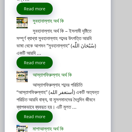
Read more
সুবহানাল্লাহ অর্থ কি
সুবহানাল্লাহ অর্থ কি – ইসলামী দৃষ্টিতে
সম্পূর্ণ ব্যাখ্যা সুবহানাল্লাহ শব্দের উৎপত্তি আরবি
ভাষা থেকে আগমন “সুবহানাল্লাহ” (سُبْحَانَ اللّٰه)
একটি আরবি ...
Read more
আস্তাগফিরুল্লাহ অর্থ কি
আস্তাগফিরুল্লাহ শব্দের পরিচিতি
“আস্তাগফিরুল্লাহ” (أستغفر الله) একটি অত্যন্ত
পরিচিত আরবি বাক্য, যা মুসলমানদের দৈনন্দিন জীবনে
ব্যাপকভাবে ব্যবহৃত হয়। এটি মূলত ...
Read more
মাশাআল্লাহ অর্থ কি