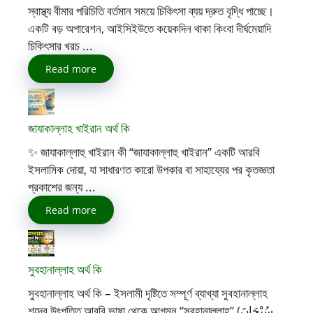
স্বাস্থ্য বীমার পরিচিতি বর্তমান সময়ে চিকিৎসা ব্যয় দ্রুত বৃদ্ধি পাচ্ছে।
একটি বড় অপারেশন, আইসিইউতে কয়েকদিন থাকা কিংবা দীর্ঘমেয়াদি
চিকিৎসার খরচ ...
Read more
জাযাকাল্লাহ খাইরান অর্থ কি
✨ জাযাকাল্লাহু খাইরান কী “জাযাকাল্লাহু খাইরান” একটি আরবি
ইসলামিক দোয়া, যা সাধারণত কারো উপকার বা সাহায্যের পর কৃতজ্ঞতা
প্রকাশের জন্য ...
Read more
সুবহানাল্লাহ অর্থ কি
সুবহানাল্লাহ অর্থ কি – ইসলামী দৃষ্টিতে সম্পূর্ণ ব্যাখ্যা সুবহানাল্লাহ
শব্দের উৎপত্তি আরবি ভাষা থেকে আগমন “সুবহানাল্লাহ” (سُبْحَانَ