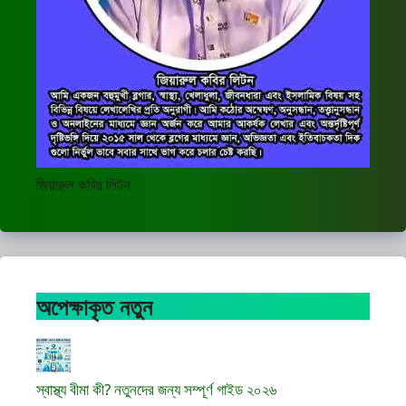
জিয়ারুল কবির লিটন
অপেক্ষাকৃত নতুন
স্বাস্থ্য বীমা কী? নতুনদের জন্য সম্পূর্ণ গাইড ২০২৬