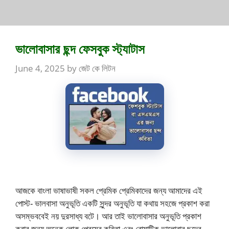
ভালোবাসার ছন্দ ফেসবুক স্ট্যাটাস
June 4, 2025
by
জেট কে লিটন
আজকে বাংলা ভাষাভাষী সকল প্রেমিক প্রেমিকাদের জন্য আমাদের এই
পোস্ট- ভালবাসা অনুভূতি একটি সুন্দর অনুভূতি যা কথায় সহজে প্রকাশ করা
অসম্ভববেই নয় দুরসাধ্য বটে। আর তাই ভালোবাসার অনুভূতি প্রকাশ
করার জন্য অনেক লোক প্রেমের কবিতা এবং রোমান্টিক ভালোবার ছন্দের