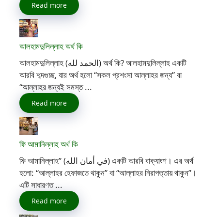
Read more
আলহামদুলিল্লাহ অর্থ কি
আলহামদুলিল্লাহ (الحمد لله) অর্থ কি? আলহামদুলিল্লাহ একটি
আরবি শব্দগুচ্ছ, যার অর্থ হলো “সকল প্রশংসা আল্লাহর জন্য” বা
“আল্লাহর জন্যই সমস্ত ...
Read more
ফি আমানিল্লাহ অর্থ কি
ফি আমানিল্লাহ” (في أمان الله) একটি আরবি বাক্যাংশ। এর অর্থ
হলো: “আল্লাহর হেফাজতে থাকুন” বা “আল্লাহর নিরাপত্তায় থাকুন”।
এটি সাধারণত ...
Read more