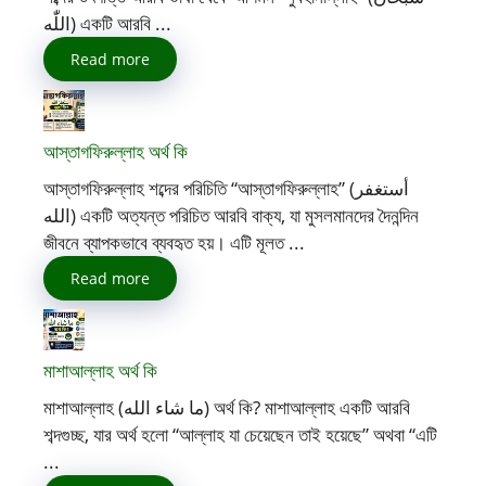
اللّٰه) একটি আরবি ...
Read more
আস্তাগফিরুল্লাহ অর্থ কি
আস্তাগফিরুল্লাহ শব্দের পরিচিতি “আস্তাগফিরুল্লাহ” (أستغفر
الله) একটি অত্যন্ত পরিচিত আরবি বাক্য, যা মুসলমানদের দৈনন্দিন
জীবনে ব্যাপকভাবে ব্যবহৃত হয়। এটি মূলত ...
Read more
মাশাআল্লাহ অর্থ কি
মাশাআল্লাহ (ما شاء الله) অর্থ কি? মাশাআল্লাহ একটি আরবি
শব্দগুচ্ছ, যার অর্থ হলো “আল্লাহ যা চেয়েছেন তাই হয়েছে” অথবা “এটি
...