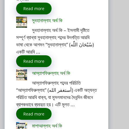
Read more
সুবহানাল্লাহ অর্থ কি
সুবহানাল্লাহ অর্থ কি – ইসলামী দৃষ্টিতে
সম্পূর্ণ ব্যাখ্যা সুবহানাল্লাহ শব্দের উৎপত্তি আরবি
ভাষা থেকে আগমন “সুবহানাল্লাহ” (سُبْحَانَ اللّٰه)
একটি আরবি ...
Read more
আস্তাগফিরুল্লাহ অর্থ কি
আস্তাগফিরুল্লাহ শব্দের পরিচিতি
“আস্তাগফিরুল্লাহ” (أستغفر الله) একটি অত্যন্ত
পরিচিত আরবি বাক্য, যা মুসলমানদের দৈনন্দিন জীবনে
ব্যাপকভাবে ব্যবহৃত হয়। এটি মূলত ...
Read more
মাশাআল্লাহ অর্থ কি