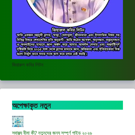
জিয়ারুল কবির লিটন
অপেক্ষাকৃত নতুন
স্বাস্থ্য বীমা কী? নতুনদের জন্য সম্পূর্ণ গাইড ২০২৬