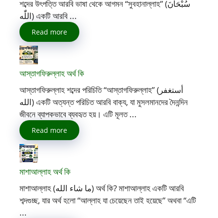
শব্দের উৎপত্তি আরবি ভাষা থেকে আগমন “সুবহানাল্লাহ” (سُبْحَانَ
اللّٰه) একটি আরবি ...
Read more
আস্তাগফিরুল্লাহ অর্থ কি
আস্তাগফিরুল্লাহ শব্দের পরিচিতি “আস্তাগফিরুল্লাহ” (أستغفر
الله) একটি অত্যন্ত পরিচিত আরবি বাক্য, যা মুসলমানদের দৈনন্দিন
জীবনে ব্যাপকভাবে ব্যবহৃত হয়। এটি মূলত ...
Read more
মাশাআল্লাহ অর্থ কি
মাশাআল্লাহ (ما شاء الله) অর্থ কি? মাশাআল্লাহ একটি আরবি
শব্দগুচ্ছ, যার অর্থ হলো “আল্লাহ যা চেয়েছেন তাই হয়েছে” অথবা “এটি
...