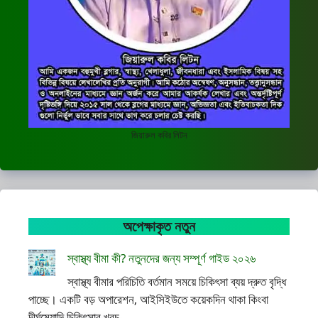
জিয়ারুল কবির লিটন
অপেক্ষাকৃত নতুন
স্বাস্থ্য বীমা কী? নতুনদের জন্য সম্পূর্ণ গাইড ২০২৬
স্বাস্থ্য বীমার পরিচিতি বর্তমান সময়ে চিকিৎসা ব্যয় দ্রুত বৃদ্ধি
পাচ্ছে। একটি বড় অপারেশন, আইসিইউতে কয়েকদিন থাকা কিংবা
দীর্ঘমেয়াদি চিকিৎসার খরচ ...