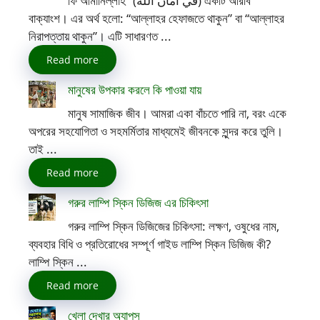
ফি আমানিল্লাহ” (في أمان الله) একটি আরবি
বাক্যাংশ। এর অর্থ হলো: “আল্লাহর হেফাজতে থাকুন” বা “আল্লাহর
নিরাপত্তায় থাকুন”। এটি সাধারণত ...
Read more
মানুষের উপকার করলে কি পাওয়া যায়
মানুষ সামাজিক জীব। আমরা একা বাঁচতে পারি না, বরং একে
অপরের সহযোগিতা ও সহমর্মিতার মাধ্যমেই জীবনকে সুন্দর করে তুলি।
তাই ...
Read more
গরুর লাম্পি স্কিন ডিজিজ এর চিকিৎসা
গরুর লাম্পি স্কিন ডিজিজের চিকিৎসা: লক্ষণ, ওষুধের নাম,
ব্যবহার বিধি ও প্রতিরোধের সম্পূর্ণ গাইড লাম্পি স্কিন ডিজিজ কী?
লাম্পি স্কিন ...
Read more
খেলা দেখার অ্যাপস