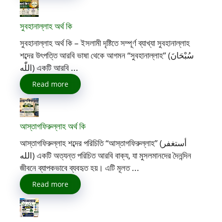
সুবহানাল্লাহ অর্থ কি
সুবহানাল্লাহ অর্থ কি – ইসলামী দৃষ্টিতে সম্পূর্ণ ব্যাখ্যা সুবহানাল্লাহ
শব্দের উৎপত্তি আরবি ভাষা থেকে আগমন “সুবহানাল্লাহ” (سُبْحَانَ
اللّٰه) একটি আরবি ...
Read more
আস্তাগফিরুল্লাহ অর্থ কি
আস্তাগফিরুল্লাহ শব্দের পরিচিতি “আস্তাগফিরুল্লাহ” (أستغفر
الله) একটি অত্যন্ত পরিচিত আরবি বাক্য, যা মুসলমানদের দৈনন্দিন
জীবনে ব্যাপকভাবে ব্যবহৃত হয়। এটি মূলত ...
Read more