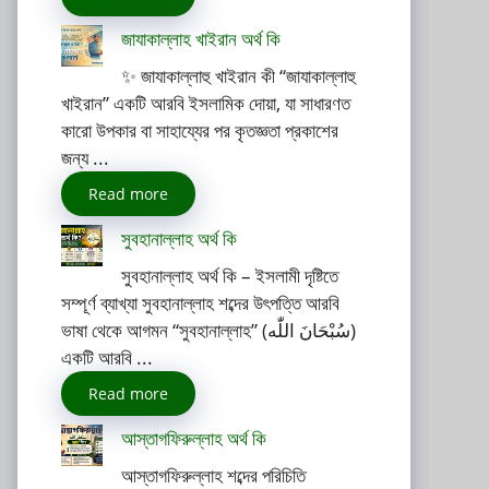
জাযাকাল্লাহ খাইরান অর্থ কি
✨ জাযাকাল্লাহু খাইরান কী “জাযাকাল্লাহু
খাইরান” একটি আরবি ইসলামিক দোয়া, যা সাধারণত
কারো উপকার বা সাহায্যের পর কৃতজ্ঞতা প্রকাশের
জন্য ...
Read more
সুবহানাল্লাহ অর্থ কি
সুবহানাল্লাহ অর্থ কি – ইসলামী দৃষ্টিতে
সম্পূর্ণ ব্যাখ্যা সুবহানাল্লাহ শব্দের উৎপত্তি আরবি
ভাষা থেকে আগমন “সুবহানাল্লাহ” (سُبْحَانَ اللّٰه)
একটি আরবি ...
Read more
আস্তাগফিরুল্লাহ অর্থ কি
আস্তাগফিরুল্লাহ শব্দের পরিচিতি