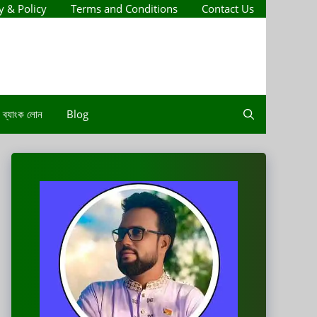
y & Policy
Terms and Conditions
Contact Us
ব্যাংক লোন
Blog