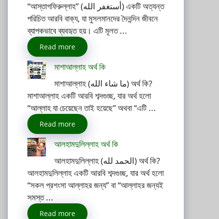
“আস্তাগফিরুল্লাহ” (أستغفر الله) একটি অত্যন্ত
পরিচিত আরবি বাক্য, যা মুসলমানদের দৈনন্দিন জীবনে
ব্যাপকভাবে ব্যবহৃত হয়। এটি মূলত ...
Read more
মাশাআল্লাহ অর্থ কি
মাশাআল্লাহ (ما شاء الله) অর্থ কি?
মাশাআল্লাহ একটি আরবি শব্দগুচ্ছ, যার অর্থ হলো
“আল্লাহ যা চেয়েছেন তাই হয়েছে” অথবা “এটি ...
Read more
আলহামদুলিল্লাহ অর্থ কি
আলহামদুলিল্লাহ (الحمد لله) অর্থ কি?
আলহামদুলিল্লাহ একটি আরবি শব্দগুচ্ছ, যার অর্থ হলো
“সকল প্রশংসা আল্লাহর জন্য” বা “আল্লাহর জন্যই
সমস্ত ...
Read more