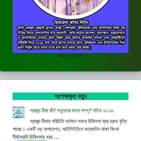
জিয়ারুল কবির লিটন
অপেক্ষাকৃত নতুন
স্বাস্থ্য বীমা কী? নতুনদের জন্য সম্পূর্ণ গাইড ২০২৬
স্বাস্থ্য বীমার পরিচিতি বর্তমান সময়ে চিকিৎসা ব্যয় দ্রুত বৃদ্ধি
পাচ্ছে। একটি বড় অপারেশন, আইসিইউতে কয়েকদিন থাকা কিংবা
দীর্ঘমেয়াদি চিকিৎসার খরচ ...