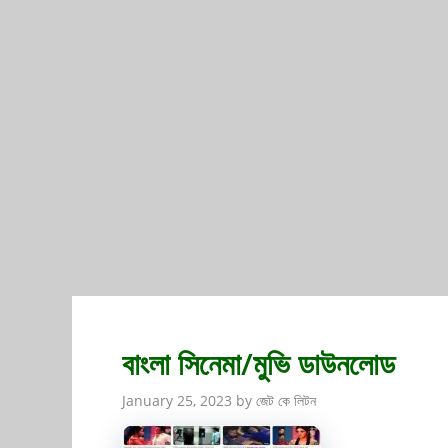
বাংলা সিনেমা/মুভি ডাউনলোড
January 25, 2023
by
জেট কে লিটন