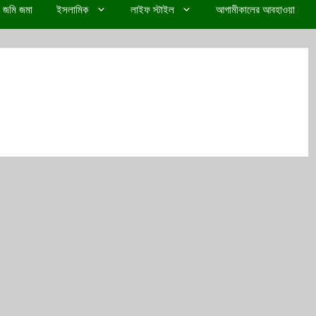
জমি জমা
ইসলামিক
লাইফ স্টাইল
আগামীকালের আবহাওয়া