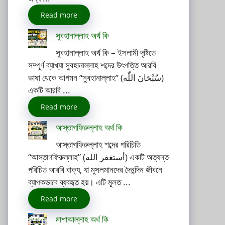
Read more
সুবহানাল্লাহ অর্থ কি
সুবহানাল্লাহ অর্থ কি – ইসলামী দৃষ্টিতে
সম্পূর্ণ ব্যাখ্যা সুবহানাল্লাহ শব্দের উৎপত্তি আরবি
ভাষা থেকে আগমন “সুবহানাল্লাহ” (سُبْحَانَ اللّٰه)
একটি আরবি ...
Read more
আস্তাগফিরুল্লাহ অর্থ কি
আস্তাগফিরুল্লাহ শব্দের পরিচিতি
“আস্তাগফিরুল্লাহ” (أستغفر الله) একটি অত্যন্ত
পরিচিত আরবি বাক্য, যা মুসলমানদের দৈনন্দিন জীবনে
ব্যাপকভাবে ব্যবহৃত হয়। এটি মূলত ...
Read more
মাশাআল্লাহ অর্থ কি