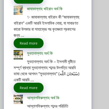
জাযাকাল্লাহ খাইরান অর্থ কি
✨ জাযাকাল্লাহু খাইরান কী “জাযাকাল্লাহু
খাইরান” একটি আরবি ইসলামিক দোয়া, যা সাধারণত
কারো উপকার বা সাহায্যের পর কৃতজ্ঞতা প্রকাশের
জন্য ...
Read more
সুবহানাল্লাহ অর্থ কি
সুবহানাল্লাহ অর্থ কি – ইসলামী দৃষ্টিতে
সম্পূর্ণ ব্যাখ্যা সুবহানাল্লাহ শব্দের উৎপত্তি আরবি
ভাষা থেকে আগমন “সুবহানাল্লাহ” (سُبْحَانَ اللّٰه)
একটি আরবি ...
Read more
আস্তাগফিরুল্লাহ অর্থ কি
আস্তাগফিরুল্লাহ শব্দের পরিচিতি