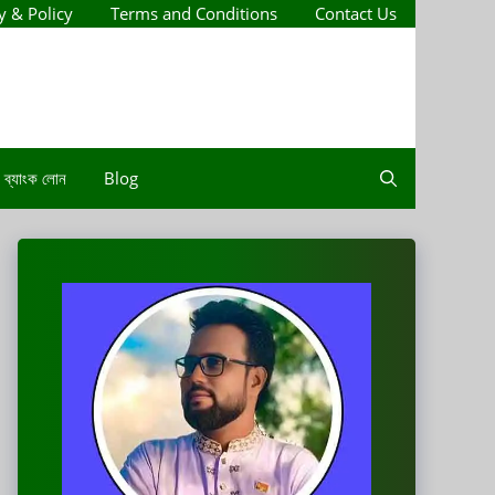
y & Policy
Terms and Conditions
Contact Us
ব্যাংক লোন
Blog