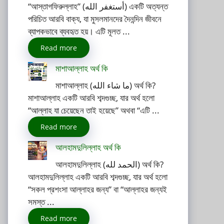
“আস্তাগফিরুল্লাহ” (أستغفر الله) একটি অত্যন্ত
পরিচিত আরবি বাক্য, যা মুসলমানদের দৈনন্দিন জীবনে
ব্যাপকভাবে ব্যবহৃত হয়। এটি মূলত ...
Read more
মাশাআল্লাহ অর্থ কি
মাশাআল্লাহ (ما شاء الله) অর্থ কি?
মাশাআল্লাহ একটি আরবি শব্দগুচ্ছ, যার অর্থ হলো
“আল্লাহ যা চেয়েছেন তাই হয়েছে” অথবা “এটি ...
Read more
আলহামদুলিল্লাহ অর্থ কি
আলহামদুলিল্লাহ (الحمد لله) অর্থ কি?
আলহামদুলিল্লাহ একটি আরবি শব্দগুচ্ছ, যার অর্থ হলো
“সকল প্রশংসা আল্লাহর জন্য” বা “আল্লাহর জন্যই
সমস্ত ...
Read more