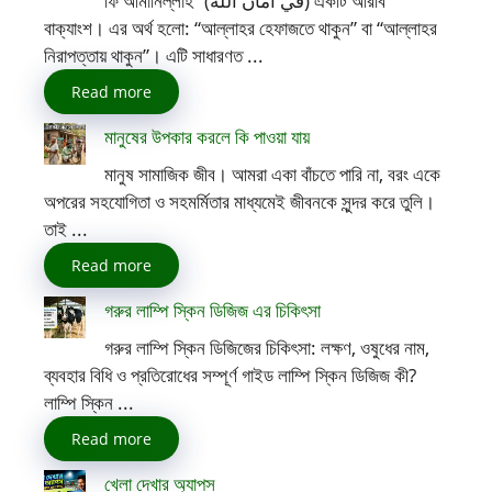
ফি আমানিল্লাহ” (في أمان الله) একটি আরবি
বাক্যাংশ। এর অর্থ হলো: “আল্লাহর হেফাজতে থাকুন” বা “আল্লাহর
নিরাপত্তায় থাকুন”। এটি সাধারণত ...
Read more
মানুষের উপকার করলে কি পাওয়া যায়
মানুষ সামাজিক জীব। আমরা একা বাঁচতে পারি না, বরং একে
অপরের সহযোগিতা ও সহমর্মিতার মাধ্যমেই জীবনকে সুন্দর করে তুলি।
তাই ...
Read more
গরুর লাম্পি স্কিন ডিজিজ এর চিকিৎসা
গরুর লাম্পি স্কিন ডিজিজের চিকিৎসা: লক্ষণ, ওষুধের নাম,
ব্যবহার বিধি ও প্রতিরোধের সম্পূর্ণ গাইড লাম্পি স্কিন ডিজিজ কী?
লাম্পি স্কিন ...
Read more
খেলা দেখার অ্যাপস