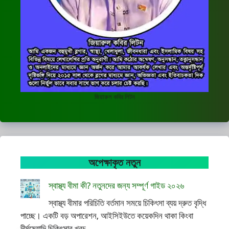
জিয়ারুল কবির লিটন
অপেক্ষাকৃত নতুন
স্বাস্থ্য বীমা কী? নতুনদের জন্য সম্পূর্ণ গাইড ২০২৬
স্বাস্থ্য বীমার পরিচিতি বর্তমান সময়ে চিকিৎসা ব্যয় দ্রুত বৃদ্ধি
পাচ্ছে। একটি বড় অপারেশন, আইসিইউতে কয়েকদিন থাকা কিংবা
দীর্ঘমেয়াদি চিকিৎসার খরচ ...