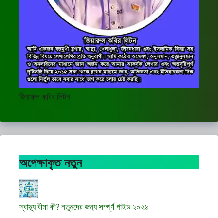
জিয়ারুল কবির লিটন
অপেক্ষাকৃত নতুন
স্বাস্থ্য বীমা কী? নতুনদের জন্য সম্পূর্ণ গাইড ২০২৬