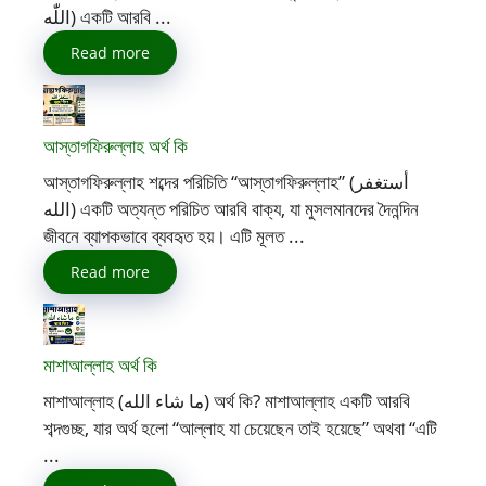
اللّٰه) একটি আরবি ...
Read more
আস্তাগফিরুল্লাহ অর্থ কি
আস্তাগফিরুল্লাহ শব্দের পরিচিতি “আস্তাগফিরুল্লাহ” (أستغفر
الله) একটি অত্যন্ত পরিচিত আরবি বাক্য, যা মুসলমানদের দৈনন্দিন
জীবনে ব্যাপকভাবে ব্যবহৃত হয়। এটি মূলত ...
Read more
মাশাআল্লাহ অর্থ কি
মাশাআল্লাহ (ما شاء الله) অর্থ কি? মাশাআল্লাহ একটি আরবি
শব্দগুচ্ছ, যার অর্থ হলো “আল্লাহ যা চেয়েছেন তাই হয়েছে” অথবা “এটি
...