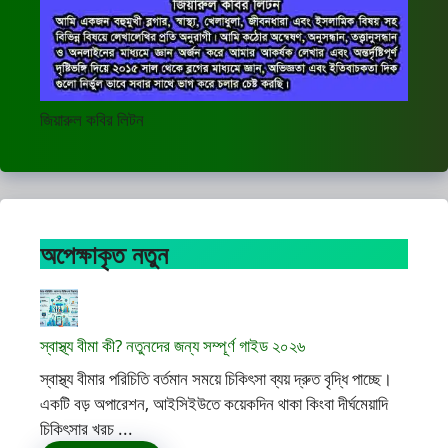
জিয়ারুল কবির লিটন
অপেক্ষাকৃত নতুন
স্বাস্থ্য বীমা কী? নতুনদের জন্য সম্পূর্ণ গাইড ২০২৬
স্বাস্থ্য বীমার পরিচিতি বর্তমান সময়ে চিকিৎসা ব্যয় দ্রুত বৃদ্ধি পাচ্ছে।
একটি বড় অপারেশন, আইসিইউতে কয়েকদিন থাকা কিংবা দীর্ঘমেয়াদি
চিকিৎসার খরচ ...