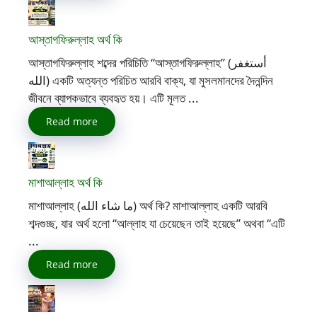
আস্তাগফিরুল্লাহ অর্থ কি
আস্তাগফিরুল্লাহ শব্দের পরিচিতি “আস্তাগফিরুল্লাহ” (أستغفر
الله) একটি অত্যন্ত পরিচিত আরবি বাক্য, যা মুসলমানদের দৈনন্দিন
জীবনে ব্যাপকভাবে ব্যবহৃত হয়। এটি মূলত ...
Read more
মাশাআল্লাহ অর্থ কি
মাশাআল্লাহ (ما شاء الله) অর্থ কি? মাশাআল্লাহ একটি আরবি
শব্দগুচ্ছ, যার অর্থ হলো “আল্লাহ যা চেয়েছেন তাই হয়েছে” অথবা “এটি
...
Read more