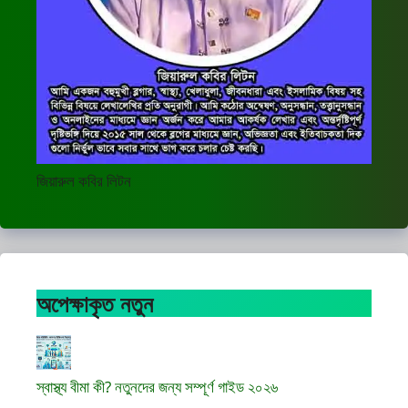
জিয়ারুল কবির লিটন
অপেক্ষাকৃত নতুন
স্বাস্থ্য বীমা কী? নতুনদের জন্য সম্পূর্ণ গাইড ২০২৬