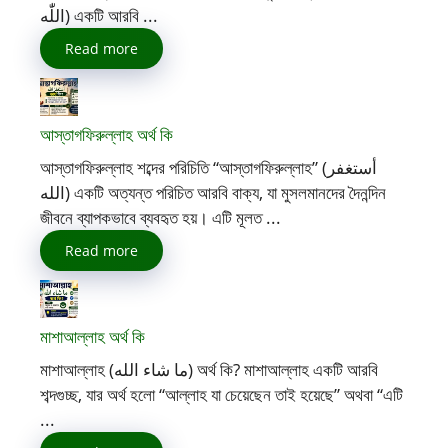
اللّٰه) একটি আরবি ...
Read more
আস্তাগফিরুল্লাহ অর্থ কি
আস্তাগফিরুল্লাহ শব্দের পরিচিতি “আস্তাগফিরুল্লাহ” (أستغفر
الله) একটি অত্যন্ত পরিচিত আরবি বাক্য, যা মুসলমানদের দৈনন্দিন
জীবনে ব্যাপকভাবে ব্যবহৃত হয়। এটি মূলত ...
Read more
মাশাআল্লাহ অর্থ কি
মাশাআল্লাহ (ما شاء الله) অর্থ কি? মাশাআল্লাহ একটি আরবি
শব্দগুচ্ছ, যার অর্থ হলো “আল্লাহ যা চেয়েছেন তাই হয়েছে” অথবা “এটি
...