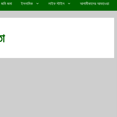
জমি জমা
ইসলামিক
লাইফ স্টাইল
আগামীকালের আবহাওয়া
তা