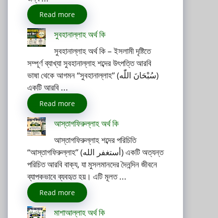
Read more
সুবহানাল্লাহ অর্থ কি
সুবহানাল্লাহ অর্থ কি – ইসলামী দৃষ্টিতে
সম্পূর্ণ ব্যাখ্যা সুবহানাল্লাহ শব্দের উৎপত্তি আরবি
ভাষা থেকে আগমন “সুবহানাল্লাহ” (سُبْحَانَ اللّٰه)
একটি আরবি ...
Read more
আস্তাগফিরুল্লাহ অর্থ কি
আস্তাগফিরুল্লাহ শব্দের পরিচিতি
“আস্তাগফিরুল্লাহ” (أستغفر الله) একটি অত্যন্ত
পরিচিত আরবি বাক্য, যা মুসলমানদের দৈনন্দিন জীবনে
ব্যাপকভাবে ব্যবহৃত হয়। এটি মূলত ...
Read more
মাশাআল্লাহ অর্থ কি