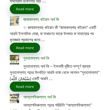
দীর্ঘমেয়াদি চিকিৎসার খরচ ...
Read more
জাযাকাল্লাহ খাইরান অর্থ কি
✨ জাযাকাল্লাহু খাইরান কী “জাযাকাল্লাহু খাইরান” একটি
আরবি ইসলামিক দোয়া, যা সাধারণত কারো উপকার বা সাহায্যের পর
কৃতজ্ঞতা প্রকাশের জন্য ...
Read more
সুবহানাল্লাহ অর্থ কি
সুবহানাল্লাহ অর্থ কি – ইসলামী দৃষ্টিতে সম্পূর্ণ ব্যাখ্যা
সুবহানাল্লাহ শব্দের উৎপত্তি আরবি ভাষা থেকে আগমন “সুবহানাল্লাহ”
(سُبْحَانَ اللّٰه) একটি আরবি ...
Read more
আস্তাগফিরুল্লাহ অর্থ কি
আস্তাগফিরুল্লাহ শব্দের পরিচিতি “আস্তাগফিরুল্লাহ”