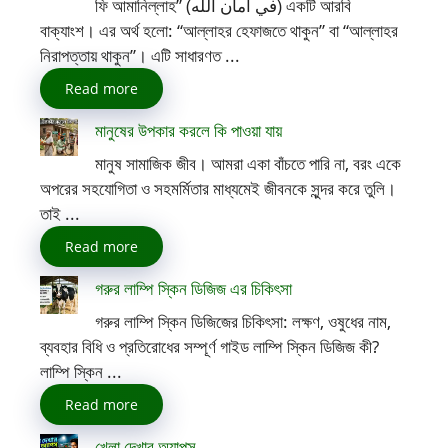
ফি আমানিল্লাহ” (في أمان الله) একটি আরবি
বাক্যাংশ। এর অর্থ হলো: “আল্লাহর হেফাজতে থাকুন” বা “আল্লাহর
নিরাপত্তায় থাকুন”। এটি সাধারণত ...
Read more
মানুষের উপকার করলে কি পাওয়া যায়
মানুষ সামাজিক জীব। আমরা একা বাঁচতে পারি না, বরং একে
অপরের সহযোগিতা ও সহমর্মিতার মাধ্যমেই জীবনকে সুন্দর করে তুলি।
তাই ...
Read more
গরুর লাম্পি স্কিন ডিজিজ এর চিকিৎসা
গরুর লাম্পি স্কিন ডিজিজের চিকিৎসা: লক্ষণ, ওষুধের নাম,
ব্যবহার বিধি ও প্রতিরোধের সম্পূর্ণ গাইড লাম্পি স্কিন ডিজিজ কী?
লাম্পি স্কিন ...
Read more
খেলা দেখার অ্যাপস