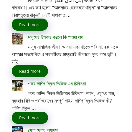
ফি আমানিল্লাহ” (في أمان الله) একটি আরবি
বাক্যাংশ। এর অর্থ হলো: “আল্লাহর হেফাজতে থাকুন” বা “আল্লাহর
নিরাপত্তায় থাকুন”। এটি সাধারণত ...
Read more
মানুষের উপকার করলে কি পাওয়া যায়
মানুষ সামাজিক জীব। আমরা একা বাঁচতে পারি না, বরং একে
অপরের সহযোগিতা ও সহমর্মিতার মাধ্যমেই জীবনকে সুন্দর করে তুলি।
তাই ...
Read more
গরুর লাম্পি স্কিন ডিজিজ এর চিকিৎসা
গরুর লাম্পি স্কিন ডিজিজের চিকিৎসা: লক্ষণ, ওষুধের নাম,
ব্যবহার বিধি ও প্রতিরোধের সম্পূর্ণ গাইড লাম্পি স্কিন ডিজিজ কী?
লাম্পি স্কিন ...
Read more
খেলা দেখার অ্যাপস