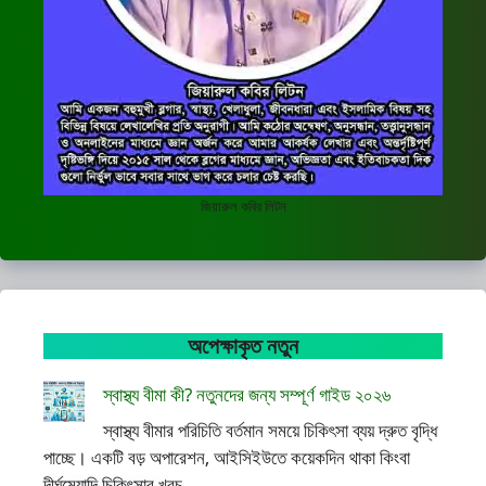
জিয়ারুল কবির লিটন
অপেক্ষাকৃত নতুন
স্বাস্থ্য বীমা কী? নতুনদের জন্য সম্পূর্ণ গাইড ২০২৬
স্বাস্থ্য বীমার পরিচিতি বর্তমান সময়ে চিকিৎসা ব্যয় দ্রুত বৃদ্ধি
পাচ্ছে। একটি বড় অপারেশন, আইসিইউতে কয়েকদিন থাকা কিংবা
দীর্ঘমেয়াদি চিকিৎসার খরচ ...