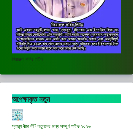
জিয়ারুল কবির লিটন
অপেক্ষাকৃত নতুন
স্বাস্থ্য বীমা কী? নতুনদের জন্য সম্পূর্ণ গাইড ২০২৬