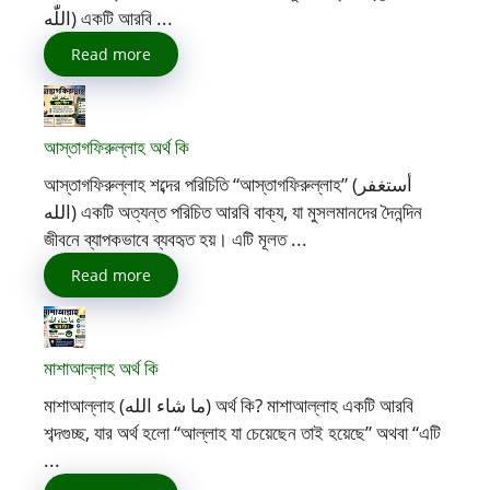
اللّٰه) একটি আরবি ...
Read more
আস্তাগফিরুল্লাহ অর্থ কি
আস্তাগফিরুল্লাহ শব্দের পরিচিতি “আস্তাগফিরুল্লাহ” (أستغفر
الله) একটি অত্যন্ত পরিচিত আরবি বাক্য, যা মুসলমানদের দৈনন্দিন
জীবনে ব্যাপকভাবে ব্যবহৃত হয়। এটি মূলত ...
Read more
মাশাআল্লাহ অর্থ কি
মাশাআল্লাহ (ما شاء الله) অর্থ কি? মাশাআল্লাহ একটি আরবি
শব্দগুচ্ছ, যার অর্থ হলো “আল্লাহ যা চেয়েছেন তাই হয়েছে” অথবা “এটি
...