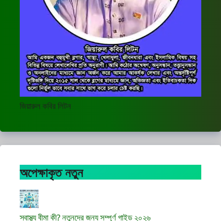
জিয়ারুল কবির লিটন
অপেক্ষাকৃত নতুন
স্বাস্থ্য বীমা কী? নতুনদের জন্য সম্পূর্ণ গাইড ২০২৬