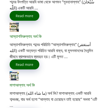
শব্দের উৎপত্তি আরবি ভাষা থেকে আগমন “সুবহানাল্লাহ” (سُبْحَانَ
اللّٰه) একটি আরবি ...
Read more
আস্তাগফিরুল্লাহ অর্থ কি
আস্তাগফিরুল্লাহ শব্দের পরিচিতি “আস্তাগফিরুল্লাহ” (أستغفر
الله) একটি অত্যন্ত পরিচিত আরবি বাক্য, যা মুসলমানদের দৈনন্দিন
জীবনে ব্যাপকভাবে ব্যবহৃত হয়। এটি মূলত ...
Read more
মাশাআল্লাহ অর্থ কি
মাশাআল্লাহ (ما شاء الله) অর্থ কি? মাশাআল্লাহ একটি আরবি
শব্দগুচ্ছ, যার অর্থ হলো “আল্লাহ যা চেয়েছেন তাই হয়েছে” অথবা “এটি
...