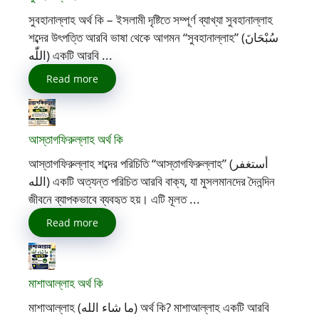
সুবহানাল্লাহ অর্থ কি – ইসলামী দৃষ্টিতে সম্পূর্ণ ব্যাখ্যা সুবহানাল্লাহ
শব্দের উৎপত্তি আরবি ভাষা থেকে আগমন “সুবহানাল্লাহ” (سُبْحَانَ
اللّٰه) একটি আরবি ...
Read more
আস্তাগফিরুল্লাহ অর্থ কি
আস্তাগফিরুল্লাহ শব্দের পরিচিতি “আস্তাগফিরুল্লাহ” (أستغفر
الله) একটি অত্যন্ত পরিচিত আরবি বাক্য, যা মুসলমানদের দৈনন্দিন
জীবনে ব্যাপকভাবে ব্যবহৃত হয়। এটি মূলত ...
Read more
মাশাআল্লাহ অর্থ কি
মাশাআল্লাহ (ما شاء الله) অর্থ কি? মাশাআল্লাহ একটি আরবি