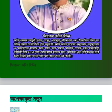
জিয়ারুল কবির লিটন
অপেক্ষাকৃত নতুন