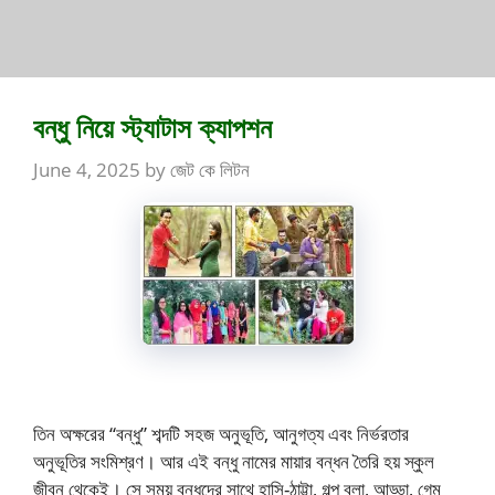
বন্ধু নিয়ে স্ট্যাটাস ক্যাপশন
June 4, 2025
by
জেট কে লিটন
তিন অক্ষরের “বন্ধু” শব্দটি সহজ অনুভূতি, আনুগত্য এবং নির্ভরতার
অনুভূতির সংমিশ্রণ। আর এই বন্ধু নামের মায়ার বন্ধন তৈরি হয় স্কুল
জীবন থেকেই। সে সময় বন্ধুদের সাথে হাসি-ঠাট্টা, গল্প বলা, আড্ডা, গেম