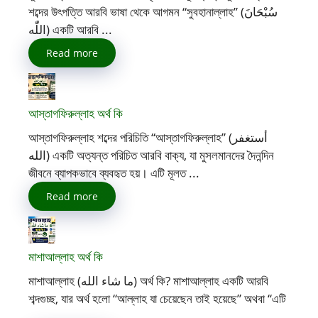
শব্দের উৎপত্তি আরবি ভাষা থেকে আগমন “সুবহানাল্লাহ” (سُبْحَانَ
اللّٰه) একটি আরবি ...
Read more
আস্তাগফিরুল্লাহ অর্থ কি
আস্তাগফিরুল্লাহ শব্দের পরিচিতি “আস্তাগফিরুল্লাহ” (أستغفر
الله) একটি অত্যন্ত পরিচিত আরবি বাক্য, যা মুসলমানদের দৈনন্দিন
জীবনে ব্যাপকভাবে ব্যবহৃত হয়। এটি মূলত ...
Read more
মাশাআল্লাহ অর্থ কি
মাশাআল্লাহ (ما شاء الله) অর্থ কি? মাশাআল্লাহ একটি আরবি
শব্দগুচ্ছ, যার অর্থ হলো “আল্লাহ যা চেয়েছেন তাই হয়েছে” অথবা “এটি
...