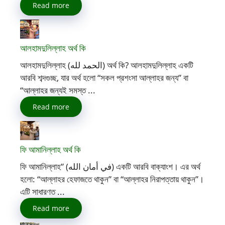
Read more
আলহামদুলিল্লাহ অর্থ কি
আলহামদুলিল্লাহ (الحمد لله) অর্থ কি? আলহামদুলিল্লাহ একটি
আরবি শব্দগুচ্ছ, যার অর্থ হলো “সকল প্রশংসা আল্লাহর জন্য” বা
“আল্লাহর জন্যই সমস্ত ...
Read more
ফি আমানিল্লাহ অর্থ কি
ফি আমানিল্লাহ” (في أمان الله) একটি আরবি বাক্যাংশ। এর অর্থ
হলো: “আল্লাহর হেফাজতে থাকুন” বা “আল্লাহর নিরাপত্তায় থাকুন”।
এটি সাধারণত ...
Read more