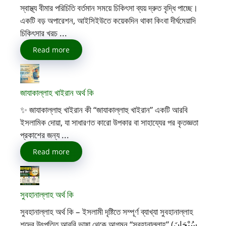
স্বাস্থ্য বীমার পরিচিতি বর্তমান সময়ে চিকিৎসা ব্যয় দ্রুত বৃদ্ধি পাচ্ছে।
একটি বড় অপারেশন, আইসিইউতে কয়েকদিন থাকা কিংবা দীর্ঘমেয়াদি
চিকিৎসার খরচ ...
Read more
জাযাকাল্লাহ খাইরান অর্থ কি
✨ জাযাকাল্লাহু খাইরান কী “জাযাকাল্লাহু খাইরান” একটি আরবি
ইসলামিক দোয়া, যা সাধারণত কারো উপকার বা সাহায্যের পর কৃতজ্ঞতা
প্রকাশের জন্য ...
Read more
সুবহানাল্লাহ অর্থ কি
সুবহানাল্লাহ অর্থ কি – ইসলামী দৃষ্টিতে সম্পূর্ণ ব্যাখ্যা সুবহানাল্লাহ
শব্দের উৎপত্তি আরবি ভাষা থেকে আগমন “সুবহানাল্লাহ” (سُبْحَانَ