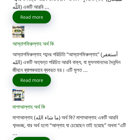
اللّٰه) একটি আরবি ...
Read more
আস্তাগফিরুল্লাহ অর্থ কি
আস্তাগফিরুল্লাহ শব্দের পরিচিতি “আস্তাগফিরুল্লাহ” (أستغفر
الله) একটি অত্যন্ত পরিচিত আরবি বাক্য, যা মুসলমানদের দৈনন্দিন
জীবনে ব্যাপকভাবে ব্যবহৃত হয়। এটি মূলত ...
Read more
মাশাআল্লাহ অর্থ কি
মাশাআল্লাহ (ما شاء الله) অর্থ কি? মাশাআল্লাহ একটি আরবি
শব্দগুচ্ছ, যার অর্থ হলো “আল্লাহ যা চেয়েছেন তাই হয়েছে” অথবা “এটি
...