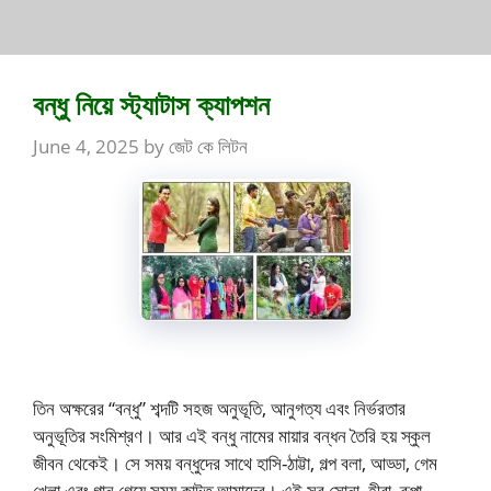
বন্ধু নিয়ে স্ট্যাটাস ক্যাপশন
June 4, 2025
by
জেট কে লিটন
তিন অক্ষরের “বন্ধু” শব্দটি সহজ অনুভূতি, আনুগত্য এবং নির্ভরতার
অনুভূতির সংমিশ্রণ। আর এই বন্ধু নামের মায়ার বন্ধন তৈরি হয় স্কুল
জীবন থেকেই। সে সময় বন্ধুদের সাথে হাসি-ঠাট্টা, গল্প বলা, আড্ডা, গেম
খেলা এবং গান গেয়ে সময় কাটত আমাদের। এই সব সোনা, হীরা, রূপা