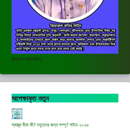
জিয়ারুল কবির লিটন
অপেক্ষাকৃত নতুন
স্বাস্থ্য বীমা কী? নতুনদের জন্য সম্পূর্ণ গাইড ২০২৬