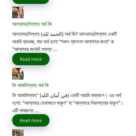
আলহামদুলিল্লাহ অর্থ কি
আলহামদুলিল্লাহ (الحمد لله) অর্থ কি? আলহামদুলিল্লাহ একটি
আরবি শব্দগুচ্ছ, যার অর্থ হলো “সকল প্রশংসা আল্লাহর জন্য” বা
“আল্লাহর জন্যই সমস্ত ...
Read more
ফি আমানিল্লাহ অর্থ কি
ফি আমানিল্লাহ” (في أمان الله) একটি আরবি বাক্যাংশ। এর অর্থ
হলো: “আল্লাহর হেফাজতে থাকুন” বা “আল্লাহর নিরাপত্তায় থাকুন”।
এটি সাধারণত ...
Read more