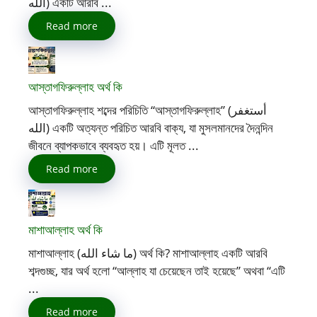
اللّٰه) একটি আরবি ...
Read more
আস্তাগফিরুল্লাহ অর্থ কি
আস্তাগফিরুল্লাহ শব্দের পরিচিতি “আস্তাগফিরুল্লাহ” (أستغفر
الله) একটি অত্যন্ত পরিচিত আরবি বাক্য, যা মুসলমানদের দৈনন্দিন
জীবনে ব্যাপকভাবে ব্যবহৃত হয়। এটি মূলত ...
Read more
মাশাআল্লাহ অর্থ কি
মাশাআল্লাহ (ما شاء الله) অর্থ কি? মাশাআল্লাহ একটি আরবি
শব্দগুচ্ছ, যার অর্থ হলো “আল্লাহ যা চেয়েছেন তাই হয়েছে” অথবা “এটি
...
Read more