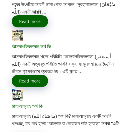
শব্দের উৎপত্তি আরবি ভাষা থেকে আগমন “সুবহানাল্লাহ” (سُبْحَانَ
اللّٰه) একটি আরবি ...
Read more
আস্তাগফিরুল্লাহ অর্থ কি
আস্তাগফিরুল্লাহ শব্দের পরিচিতি “আস্তাগফিরুল্লাহ” (أستغفر
الله) একটি অত্যন্ত পরিচিত আরবি বাক্য, যা মুসলমানদের দৈনন্দিন
জীবনে ব্যাপকভাবে ব্যবহৃত হয়। এটি মূলত ...
Read more
মাশাআল্লাহ অর্থ কি
মাশাআল্লাহ (ما شاء الله) অর্থ কি? মাশাআল্লাহ একটি আরবি
শব্দগুচ্ছ, যার অর্থ হলো “আল্লাহ যা চেয়েছেন তাই হয়েছে” অথবা “এটি
...