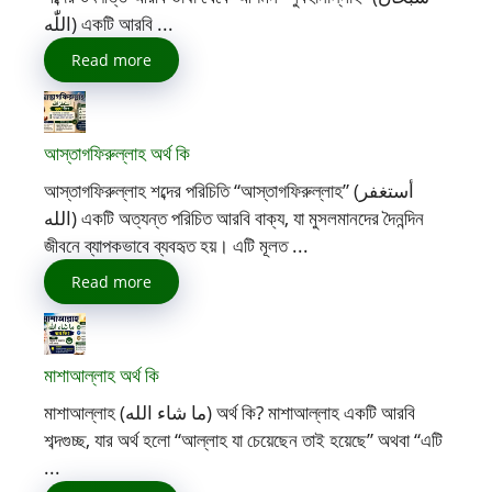
اللّٰه) একটি আরবি ...
Read more
আস্তাগফিরুল্লাহ অর্থ কি
আস্তাগফিরুল্লাহ শব্দের পরিচিতি “আস্তাগফিরুল্লাহ” (أستغفر
الله) একটি অত্যন্ত পরিচিত আরবি বাক্য, যা মুসলমানদের দৈনন্দিন
জীবনে ব্যাপকভাবে ব্যবহৃত হয়। এটি মূলত ...
Read more
মাশাআল্লাহ অর্থ কি
মাশাআল্লাহ (ما شاء الله) অর্থ কি? মাশাআল্লাহ একটি আরবি
শব্দগুচ্ছ, যার অর্থ হলো “আল্লাহ যা চেয়েছেন তাই হয়েছে” অথবা “এটি
...