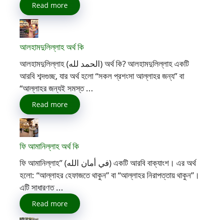
Read more
আলহামদুলিল্লাহ অর্থ কি
আলহামদুলিল্লাহ (الحمد لله) অর্থ কি? আলহামদুলিল্লাহ একটি
আরবি শব্দগুচ্ছ, যার অর্থ হলো “সকল প্রশংসা আল্লাহর জন্য” বা
“আল্লাহর জন্যই সমস্ত ...
Read more
ফি আমানিল্লাহ অর্থ কি
ফি আমানিল্লাহ” (في أمان الله) একটি আরবি বাক্যাংশ। এর অর্থ
হলো: “আল্লাহর হেফাজতে থাকুন” বা “আল্লাহর নিরাপত্তায় থাকুন”।
এটি সাধারণত ...
Read more