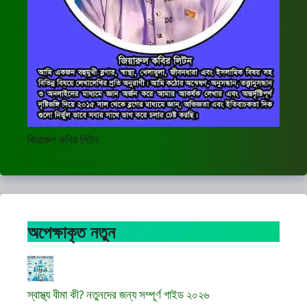
জিয়ারুল কবির লিটন
অপেক্ষাকৃত নতুন
স্বাস্থ্য বীমা কী? নতুনদের জন্য সম্পূর্ণ গাইড ২০২৬