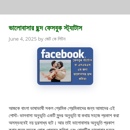
ভালোবাসার ছন্দ ফেসবুক স্ট্যাটাস
June 4, 2025
by
জেট কে লিটন
আজকে বাংলা ভাষাভাষী সকল প্রেমিক প্রেমিকাদের জন্য আমাদের এই
পোস্ট- ভালবাসা অনুভূতি একটি সুন্দর অনুভূতি যা কথায় সহজে প্রকাশ করা
অসম্ভববেই নয় দুরসাধ্য বটে। আর তাই ভালোবাসার অনুভূতি প্রকাশ
করার জন্য অনেক লোক প্রেমের কবিতা এবং রোমান্টিক ভালোবার ছন্দের