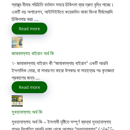
স্বাস্থ্য বীমার পরিচিতি বর্তমান সময়ে চিকিৎসা ব্যয় দ্রুত বৃদ্ধি পাচ্ছে।
একটি বড় অপারেশন, আইসিইউতে কয়েকদিন থাকা কিংবা দীর্ঘমেয়াদি
চিকিৎসার খরচ ...
Read more
জাযাকাল্লাহ খাইরান অর্থ কি
✨ জাযাকাল্লাহু খাইরান কী “জাযাকাল্লাহু খাইরান” একটি আরবি
ইসলামিক দোয়া, যা সাধারণত কারো উপকার বা সাহায্যের পর কৃতজ্ঞতা
প্রকাশের জন্য ...
Read more
সুবহানাল্লাহ অর্থ কি
সুবহানাল্লাহ অর্থ কি – ইসলামী দৃষ্টিতে সম্পূর্ণ ব্যাখ্যা সুবহানাল্লাহ
শব্দের উৎপত্তি আরবি ভাষা থেকে আগমন “সুবহানাল্লাহ” (سُبْحَانَ