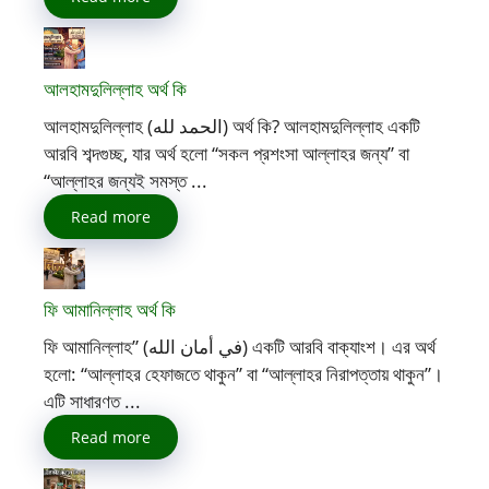
আলহামদুলিল্লাহ অর্থ কি
আলহামদুলিল্লাহ (الحمد لله) অর্থ কি? আলহামদুলিল্লাহ একটি
আরবি শব্দগুচ্ছ, যার অর্থ হলো “সকল প্রশংসা আল্লাহর জন্য” বা
“আল্লাহর জন্যই সমস্ত ...
Read more
ফি আমানিল্লাহ অর্থ কি
ফি আমানিল্লাহ” (في أمان الله) একটি আরবি বাক্যাংশ। এর অর্থ
হলো: “আল্লাহর হেফাজতে থাকুন” বা “আল্লাহর নিরাপত্তায় থাকুন”।
এটি সাধারণত ...
Read more