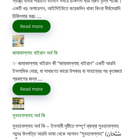
স্বাস্থ্য বীমার পরিচিতি বর্তমান সময়ে চিকিৎসা ব্যয় দ্রুত বৃদ্ধি পাচ্ছে।
একটি বড় অপারেশন, আইসিইউতে কয়েকদিন থাকা কিংবা দীর্ঘমেয়াদি
চিকিৎসার খরচ ...
Read more
জাযাকাল্লাহ খাইরান অর্থ কি
✨ জাযাকাল্লাহু খাইরান কী “জাযাকাল্লাহু খাইরান” একটি আরবি
ইসলামিক দোয়া, যা সাধারণত কারো উপকার বা সাহায্যের পর কৃতজ্ঞতা
প্রকাশের জন্য ...
Read more
সুবহানাল্লাহ অর্থ কি
সুবহানাল্লাহ অর্থ কি – ইসলামী দৃষ্টিতে সম্পূর্ণ ব্যাখ্যা সুবহানাল্লাহ
শব্দের উৎপত্তি আরবি ভাষা থেকে আগমন “সুবহানাল্লাহ” (سُبْحَانَ