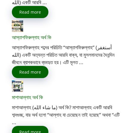
اللّٰه) একটি আরবি ...
Read more
আস্তাগফিরুল্লাহ অর্থ কি
আস্তাগফিরুল্লাহ শব্দের পরিচিতি “আস্তাগফিরুল্লাহ” (أستغفر
الله) একটি অত্যন্ত পরিচিত আরবি বাক্য, যা মুসলমানদের দৈনন্দিন
জীবনে ব্যাপকভাবে ব্যবহৃত হয়। এটি মূলত ...
Read more
মাশাআল্লাহ অর্থ কি
মাশাআল্লাহ (ما شاء الله) অর্থ কি? মাশাআল্লাহ একটি আরবি
শব্দগুচ্ছ, যার অর্থ হলো “আল্লাহ যা চেয়েছেন তাই হয়েছে” অথবা “এটি
...
Read more