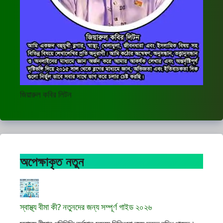
জিয়ারুল কবির লিটন
অপেক্ষাকৃত নতুন
স্বাস্থ্য বীমা কী? নতুনদের জন্য সম্পূর্ণ গাইড ২০২৬