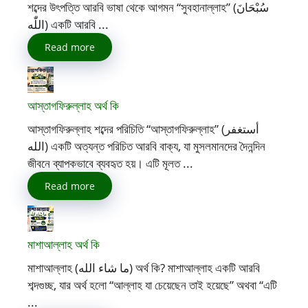
শব্দের উৎপত্তি আরবি ভাষা থেকে আগমন “সুবহানাল্লাহ” (سُبْحَانَ
اللّٰه) একটি আরবি ...
Read more
আস্তাগফিরুল্লাহ অর্থ কি
আস্তাগফিরুল্লাহ শব্দের পরিচিতি “আস্তাগফিরুল্লাহ” (أستغفر
الله) একটি অত্যন্ত পরিচিত আরবি বাক্য, যা মুসলমানদের দৈনন্দিন
জীবনে ব্যাপকভাবে ব্যবহৃত হয়। এটি মূলত ...
Read more
মাশাআল্লাহ অর্থ কি
মাশাআল্লাহ (ما شاء الله) অর্থ কি? মাশাআল্লাহ একটি আরবি
শব্দগুচ্ছ, যার অর্থ হলো “আল্লাহ যা চেয়েছেন তাই হয়েছে” অথবা “এটি
...