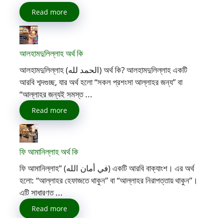
Read more
আলহামদুলিল্লাহ অর্থ কি
আলহামদুলিল্লাহ (الحمد لله) অর্থ কি? আলহামদুলিল্লাহ একটি
আরবি শব্দগুচ্ছ, যার অর্থ হলো “সকল প্রশংসা আল্লাহর জন্য” বা
“আল্লাহর জন্যই সমস্ত ...
Read more
ফি আমানিল্লাহ অর্থ কি
ফি আমানিল্লাহ” (في أمان الله) একটি আরবি বাক্যাংশ। এর অর্থ
হলো: “আল্লাহর হেফাজতে থাকুন” বা “আল্লাহর নিরাপত্তায় থাকুন”।
এটি সাধারণত ...
Read more