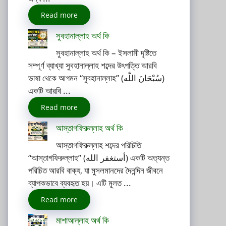
Read more
সুবহানাল্লাহ অর্থ কি
সুবহানাল্লাহ অর্থ কি – ইসলামী দৃষ্টিতে
সম্পূর্ণ ব্যাখ্যা সুবহানাল্লাহ শব্দের উৎপত্তি আরবি
ভাষা থেকে আগমন “সুবহানাল্লাহ” (سُبْحَانَ اللّٰه)
একটি আরবি ...
Read more
আস্তাগফিরুল্লাহ অর্থ কি
আস্তাগফিরুল্লাহ শব্দের পরিচিতি
“আস্তাগফিরুল্লাহ” (أستغفر الله) একটি অত্যন্ত
পরিচিত আরবি বাক্য, যা মুসলমানদের দৈনন্দিন জীবনে
ব্যাপকভাবে ব্যবহৃত হয়। এটি মূলত ...
Read more
মাশাআল্লাহ অর্থ কি