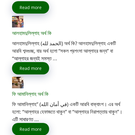
Read more
আলহামদুলিল্লাহ অর্থ কি
আলহামদুলিল্লাহ (الحمد لله) অর্থ কি? আলহামদুলিল্লাহ একটি
আরবি শব্দগুচ্ছ, যার অর্থ হলো “সকল প্রশংসা আল্লাহর জন্য” বা
“আল্লাহর জন্যই সমস্ত ...
Read more
ফি আমানিল্লাহ অর্থ কি
ফি আমানিল্লাহ” (في أمان الله) একটি আরবি বাক্যাংশ। এর অর্থ
হলো: “আল্লাহর হেফাজতে থাকুন” বা “আল্লাহর নিরাপত্তায় থাকুন”।
এটি সাধারণত ...
Read more