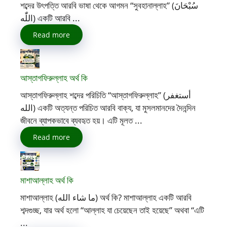
শব্দের উৎপত্তি আরবি ভাষা থেকে আগমন “সুবহানাল্লাহ” (سُبْحَانَ
اللّٰه) একটি আরবি ...
Read more
আস্তাগফিরুল্লাহ অর্থ কি
আস্তাগফিরুল্লাহ শব্দের পরিচিতি “আস্তাগফিরুল্লাহ” (أستغفر
الله) একটি অত্যন্ত পরিচিত আরবি বাক্য, যা মুসলমানদের দৈনন্দিন
জীবনে ব্যাপকভাবে ব্যবহৃত হয়। এটি মূলত ...
Read more
মাশাআল্লাহ অর্থ কি
মাশাআল্লাহ (ما شاء الله) অর্থ কি? মাশাআল্লাহ একটি আরবি
শব্দগুচ্ছ, যার অর্থ হলো “আল্লাহ যা চেয়েছেন তাই হয়েছে” অথবা “এটি
...