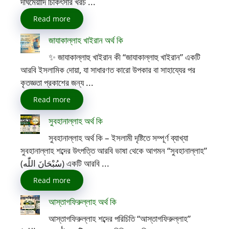
দীর্ঘমেয়াদি চিকিৎসার খরচ ...
Read more
জাযাকাল্লাহ খাইরান অর্থ কি
✨ জাযাকাল্লাহু খাইরান কী “জাযাকাল্লাহু খাইরান” একটি
আরবি ইসলামিক দোয়া, যা সাধারণত কারো উপকার বা সাহায্যের পর
কৃতজ্ঞতা প্রকাশের জন্য ...
Read more
সুবহানাল্লাহ অর্থ কি
সুবহানাল্লাহ অর্থ কি – ইসলামী দৃষ্টিতে সম্পূর্ণ ব্যাখ্যা
সুবহানাল্লাহ শব্দের উৎপত্তি আরবি ভাষা থেকে আগমন “সুবহানাল্লাহ”
(سُبْحَانَ اللّٰه) একটি আরবি ...
Read more
আস্তাগফিরুল্লাহ অর্থ কি
আস্তাগফিরুল্লাহ শব্দের পরিচিতি “আস্তাগফিরুল্লাহ”