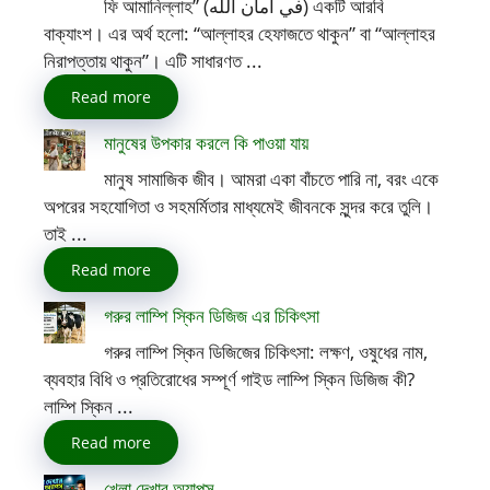
ফি আমানিল্লাহ” (في أمان الله) একটি আরবি
বাক্যাংশ। এর অর্থ হলো: “আল্লাহর হেফাজতে থাকুন” বা “আল্লাহর
নিরাপত্তায় থাকুন”। এটি সাধারণত ...
Read more
মানুষের উপকার করলে কি পাওয়া যায়
মানুষ সামাজিক জীব। আমরা একা বাঁচতে পারি না, বরং একে
অপরের সহযোগিতা ও সহমর্মিতার মাধ্যমেই জীবনকে সুন্দর করে তুলি।
তাই ...
Read more
গরুর লাম্পি স্কিন ডিজিজ এর চিকিৎসা
গরুর লাম্পি স্কিন ডিজিজের চিকিৎসা: লক্ষণ, ওষুধের নাম,
ব্যবহার বিধি ও প্রতিরোধের সম্পূর্ণ গাইড লাম্পি স্কিন ডিজিজ কী?
লাম্পি স্কিন ...
Read more
খেলা দেখার অ্যাপস