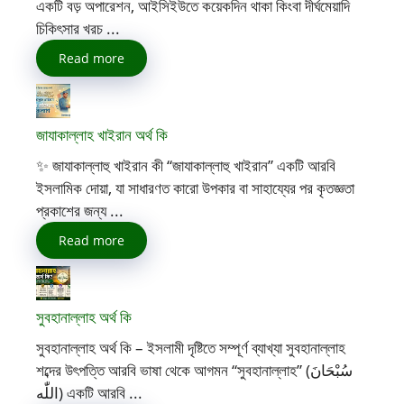
একটি বড় অপারেশন, আইসিইউতে কয়েকদিন থাকা কিংবা দীর্ঘমেয়াদি
চিকিৎসার খরচ ...
Read more
জাযাকাল্লাহ খাইরান অর্থ কি
✨ জাযাকাল্লাহু খাইরান কী “জাযাকাল্লাহু খাইরান” একটি আরবি
ইসলামিক দোয়া, যা সাধারণত কারো উপকার বা সাহায্যের পর কৃতজ্ঞতা
প্রকাশের জন্য ...
Read more
সুবহানাল্লাহ অর্থ কি
সুবহানাল্লাহ অর্থ কি – ইসলামী দৃষ্টিতে সম্পূর্ণ ব্যাখ্যা সুবহানাল্লাহ
শব্দের উৎপত্তি আরবি ভাষা থেকে আগমন “সুবহানাল্লাহ” (سُبْحَانَ
اللّٰه) একটি আরবি ...