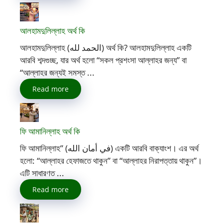
আলহামদুলিল্লাহ অর্থ কি
আলহামদুলিল্লাহ (الحمد لله) অর্থ কি? আলহামদুলিল্লাহ একটি
আরবি শব্দগুচ্ছ, যার অর্থ হলো “সকল প্রশংসা আল্লাহর জন্য” বা
“আল্লাহর জন্যই সমস্ত ...
Read more
ফি আমানিল্লাহ অর্থ কি
ফি আমানিল্লাহ” (في أمان الله) একটি আরবি বাক্যাংশ। এর অর্থ
হলো: “আল্লাহর হেফাজতে থাকুন” বা “আল্লাহর নিরাপত্তায় থাকুন”।
এটি সাধারণত ...
Read more