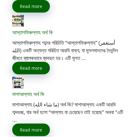
Read more
আস্তাগফিরুল্লাহ অর্থ কি
আস্তাগফিরুল্লাহ শব্দের পরিচিতি “আস্তাগফিরুল্লাহ” (أستغفر
الله) একটি অত্যন্ত পরিচিত আরবি বাক্য, যা মুসলমানদের দৈনন্দিন
জীবনে ব্যাপকভাবে ব্যবহৃত হয়। এটি মূলত ...
Read more
মাশাআল্লাহ অর্থ কি
মাশাআল্লাহ (ما شاء الله) অর্থ কি? মাশাআল্লাহ একটি আরবি
শব্দগুচ্ছ, যার অর্থ হলো “আল্লাহ যা চেয়েছেন তাই হয়েছে” অথবা “এটি
...
Read more