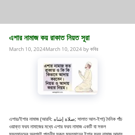
এশার নামাজ কয় রাকাত নিয়ত সূরা
March 10, 2024
March 10, 2024
by
কবির
এশার/ইশার নামাজ (আরবি: صلاة إشاه‎; সালাত আল-ইশা) দৈনিক পাঁচ
ওয়াক্ত ফরয নামাজের মধ্যে এশার ফরয নামাজ একটি যা সকল
মুসলমানদের অবশ্যই পালনীয় সকল মুসলমানের ইশার ফরয নামাজ আদায়