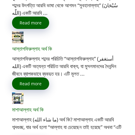
শব্দের উৎপত্তি আরবি ভাষা থেকে আগমন “সুবহানাল্লাহ” (سُبْحَانَ
اللّٰه) একটি আরবি ...
Read more
আস্তাগফিরুল্লাহ অর্থ কি
আস্তাগফিরুল্লাহ শব্দের পরিচিতি “আস্তাগফিরুল্লাহ” (أستغفر
الله) একটি অত্যন্ত পরিচিত আরবি বাক্য, যা মুসলমানদের দৈনন্দিন
জীবনে ব্যাপকভাবে ব্যবহৃত হয়। এটি মূলত ...
Read more
মাশাআল্লাহ অর্থ কি
মাশাআল্লাহ (ما شاء الله) অর্থ কি? মাশাআল্লাহ একটি আরবি
শব্দগুচ্ছ, যার অর্থ হলো “আল্লাহ যা চেয়েছেন তাই হয়েছে” অথবা “এটি
...