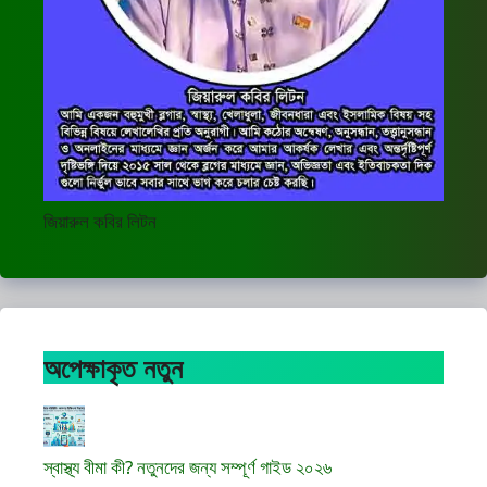
জিয়ারুল কবির লিটন
অপেক্ষাকৃত নতুন
স্বাস্থ্য বীমা কী? নতুনদের জন্য সম্পূর্ণ গাইড ২০২৬