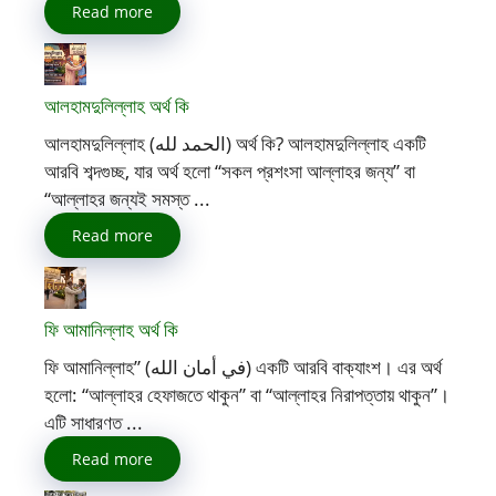
Read more
আলহামদুলিল্লাহ অর্থ কি
আলহামদুলিল্লাহ (الحمد لله) অর্থ কি? আলহামদুলিল্লাহ একটি
আরবি শব্দগুচ্ছ, যার অর্থ হলো “সকল প্রশংসা আল্লাহর জন্য” বা
“আল্লাহর জন্যই সমস্ত ...
Read more
ফি আমানিল্লাহ অর্থ কি
ফি আমানিল্লাহ” (في أمان الله) একটি আরবি বাক্যাংশ। এর অর্থ
হলো: “আল্লাহর হেফাজতে থাকুন” বা “আল্লাহর নিরাপত্তায় থাকুন”।
এটি সাধারণত ...
Read more