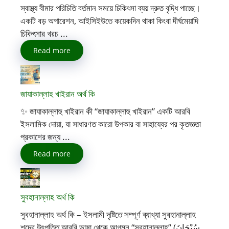
স্বাস্থ্য বীমার পরিচিতি বর্তমান সময়ে চিকিৎসা ব্যয় দ্রুত বৃদ্ধি পাচ্ছে।
একটি বড় অপারেশন, আইসিইউতে কয়েকদিন থাকা কিংবা দীর্ঘমেয়াদি
চিকিৎসার খরচ ...
Read more
জাযাকাল্লাহ খাইরান অর্থ কি
✨ জাযাকাল্লাহু খাইরান কী “জাযাকাল্লাহু খাইরান” একটি আরবি
ইসলামিক দোয়া, যা সাধারণত কারো উপকার বা সাহায্যের পর কৃতজ্ঞতা
প্রকাশের জন্য ...
Read more
সুবহানাল্লাহ অর্থ কি
সুবহানাল্লাহ অর্থ কি – ইসলামী দৃষ্টিতে সম্পূর্ণ ব্যাখ্যা সুবহানাল্লাহ
শব্দের উৎপত্তি আরবি ভাষা থেকে আগমন “সুবহানাল্লাহ” (سُبْحَانَ