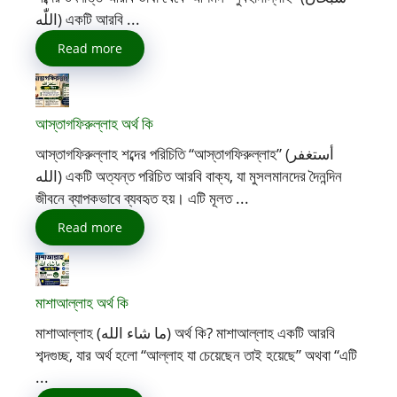
اللّٰه) একটি আরবি ...
Read more
আস্তাগফিরুল্লাহ অর্থ কি
আস্তাগফিরুল্লাহ শব্দের পরিচিতি “আস্তাগফিরুল্লাহ” (أستغفر
الله) একটি অত্যন্ত পরিচিত আরবি বাক্য, যা মুসলমানদের দৈনন্দিন
জীবনে ব্যাপকভাবে ব্যবহৃত হয়। এটি মূলত ...
Read more
মাশাআল্লাহ অর্থ কি
মাশাআল্লাহ (ما شاء الله) অর্থ কি? মাশাআল্লাহ একটি আরবি
শব্দগুচ্ছ, যার অর্থ হলো “আল্লাহ যা চেয়েছেন তাই হয়েছে” অথবা “এটি
...