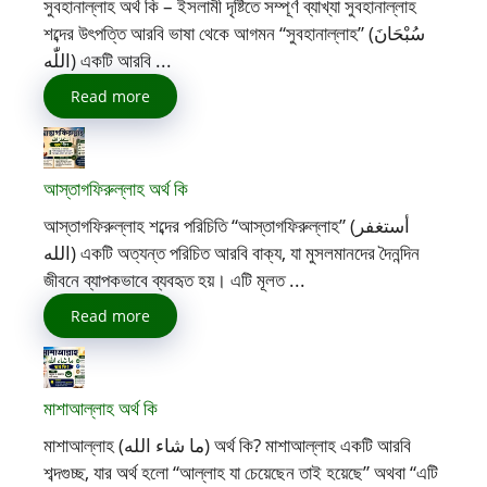
সুবহানাল্লাহ অর্থ কি – ইসলামী দৃষ্টিতে সম্পূর্ণ ব্যাখ্যা সুবহানাল্লাহ
শব্দের উৎপত্তি আরবি ভাষা থেকে আগমন “সুবহানাল্লাহ” (سُبْحَانَ
اللّٰه) একটি আরবি ...
Read more
আস্তাগফিরুল্লাহ অর্থ কি
আস্তাগফিরুল্লাহ শব্দের পরিচিতি “আস্তাগফিরুল্লাহ” (أستغفر
الله) একটি অত্যন্ত পরিচিত আরবি বাক্য, যা মুসলমানদের দৈনন্দিন
জীবনে ব্যাপকভাবে ব্যবহৃত হয়। এটি মূলত ...
Read more
মাশাআল্লাহ অর্থ কি
মাশাআল্লাহ (ما شاء الله) অর্থ কি? মাশাআল্লাহ একটি আরবি
শব্দগুচ্ছ, যার অর্থ হলো “আল্লাহ যা চেয়েছেন তাই হয়েছে” অথবা “এটি