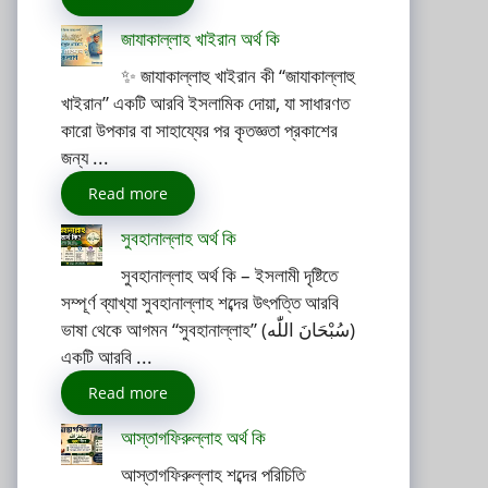
জাযাকাল্লাহ খাইরান অর্থ কি
✨ জাযাকাল্লাহু খাইরান কী “জাযাকাল্লাহু
খাইরান” একটি আরবি ইসলামিক দোয়া, যা সাধারণত
কারো উপকার বা সাহায্যের পর কৃতজ্ঞতা প্রকাশের
জন্য ...
Read more
সুবহানাল্লাহ অর্থ কি
সুবহানাল্লাহ অর্থ কি – ইসলামী দৃষ্টিতে
সম্পূর্ণ ব্যাখ্যা সুবহানাল্লাহ শব্দের উৎপত্তি আরবি
ভাষা থেকে আগমন “সুবহানাল্লাহ” (سُبْحَانَ اللّٰه)
একটি আরবি ...
Read more
আস্তাগফিরুল্লাহ অর্থ কি
আস্তাগফিরুল্লাহ শব্দের পরিচিতি