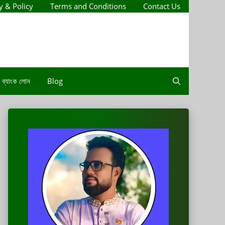
y & Policy
Terms and Conditions
Contact Us
ব্যাংক লোন
Blog