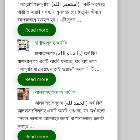
“আস্তাগফিরুল্লাহ” (أستغفر الله) একটি অত্যন্ত
পরিচিত আরবি বাক্য, যা মুসলমানদের দৈনন্দিন জীবনে
ব্যাপকভাবে ব্যবহৃত হয়। এটি মূলত ...
Read more
মাশাআল্লাহ অর্থ কি
মাশাআল্লাহ (ما شاء الله) অর্থ কি?
মাশাআল্লাহ একটি আরবি শব্দগুচ্ছ, যার অর্থ হলো
“আল্লাহ যা চেয়েছেন তাই হয়েছে” অথবা “এটি ...
Read more
আলহামদুলিল্লাহ অর্থ কি
আলহামদুলিল্লাহ (الحمد لله) অর্থ কি?
আলহামদুলিল্লাহ একটি আরবি শব্দগুচ্ছ, যার অর্থ হলো
“সকল প্রশংসা আল্লাহর জন্য” বা “আল্লাহর জন্যই
সমস্ত ...
Read more