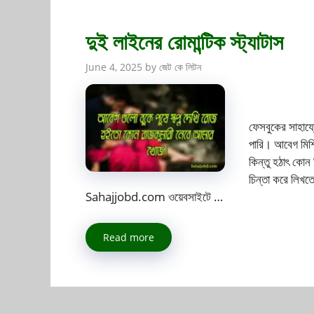
দুই লাইনের রোমান্টিক স্ট্যাটাস
June 4, 2025
by
জেট কে লিটন
ফেসবুকের সাহায্
পারি। আবেগ মিশ্র
কিন্তু হঠাৎ কো
চিন্তা করে লিখত
Sahajjobd.com ওয়েবসাইটে …
Read more