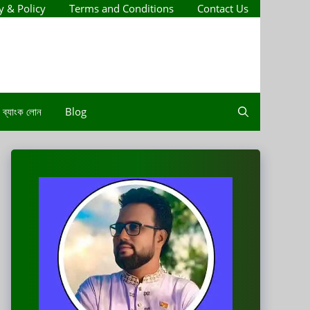
y & Policy
Terms and Conditions
Contact Us
ব্যাংক লোন
Blog