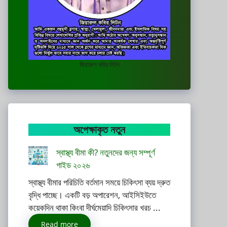
জিয়ারুল কবির লিটন
অপেক্ষাকৃত নতুন
স্বাস্থ্য বীমা কী? নতুনদের জন্য সম্পূর্ণ
গাইড ২০২৬
স্বাস্থ্য বীমার পরিচিতি বর্তমান সময়ে চিকিৎসা ব্যয় দ্রুত
বৃদ্ধি পাচ্ছে। একটি বড় অপারেশন, আইসিইউতে
কয়েকদিন থাকা কিংবা দীর্ঘমেয়াদি চিকিৎসার খরচ ...
Read more