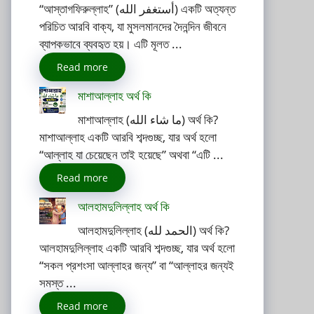
“আস্তাগফিরুল্লাহ” (أستغفر الله) একটি অত্যন্ত
পরিচিত আরবি বাক্য, যা মুসলমানদের দৈনন্দিন জীবনে
ব্যাপকভাবে ব্যবহৃত হয়। এটি মূলত ...
Read more
মাশাআল্লাহ অর্থ কি
মাশাআল্লাহ (ما شاء الله) অর্থ কি?
মাশাআল্লাহ একটি আরবি শব্দগুচ্ছ, যার অর্থ হলো
“আল্লাহ যা চেয়েছেন তাই হয়েছে” অথবা “এটি ...
Read more
আলহামদুলিল্লাহ অর্থ কি
আলহামদুলিল্লাহ (الحمد لله) অর্থ কি?
আলহামদুলিল্লাহ একটি আরবি শব্দগুচ্ছ, যার অর্থ হলো
“সকল প্রশংসা আল্লাহর জন্য” বা “আল্লাহর জন্যই
সমস্ত ...
Read more