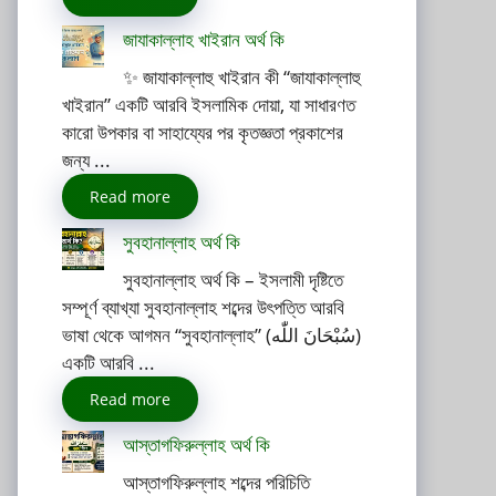
জাযাকাল্লাহ খাইরান অর্থ কি
✨ জাযাকাল্লাহু খাইরান কী “জাযাকাল্লাহু
খাইরান” একটি আরবি ইসলামিক দোয়া, যা সাধারণত
কারো উপকার বা সাহায্যের পর কৃতজ্ঞতা প্রকাশের
জন্য ...
Read more
সুবহানাল্লাহ অর্থ কি
সুবহানাল্লাহ অর্থ কি – ইসলামী দৃষ্টিতে
সম্পূর্ণ ব্যাখ্যা সুবহানাল্লাহ শব্দের উৎপত্তি আরবি
ভাষা থেকে আগমন “সুবহানাল্লাহ” (سُبْحَانَ اللّٰه)
একটি আরবি ...
Read more
আস্তাগফিরুল্লাহ অর্থ কি
আস্তাগফিরুল্লাহ শব্দের পরিচিতি