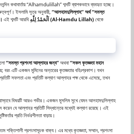
নন্দিন কথাবার্তায় “Alhamdulillah” শব্দটি ব্যাপকভাবে ব্যবহৃত হচ্ছে।
ত্বপূর্ণ। ইসলামি সূত্র অনুযায়ী,
“আলহামদুলিল্লাহ” অর্থ “সমস্ত
”।
এই শব্দটি আরবি
اَلْحَمْدُ لِلّٰهِ (Al-Hamdu Lillah)
থেকে
 হলো
“সমস্ত প্রশংসা আল্লাহর জন্য”
অথবা
“সকল কৃতজ্ঞতা মহান
়; বরং এটি একজন মুমিনের অন্তরের কৃতজ্ঞতার বহিঃপ্রকাশ। যখন
 প্রতিটি সফলতা এবং প্রতিটি কল্যাণ আল্লাহর পক্ষ থেকে এসেছে, তখন
 বাস্তবে বিষয়টি আরও গভীর। একজন মুসলিম সুখে যেমন আলহামদুলিল্লাহ
াস করেন যে আল্লাহর প্রতিটি সিদ্ধান্তের মধ্যেই কল্যাণ রয়েছে। এই
্টিকর্তার প্রতি নির্ভরশীলতা বাড়ায়।
ম শক্তিশালী প্রশংসাসূচক বাক্য। এর মধ্যে কৃতজ্ঞতা, সম্মান, প্রশংসা