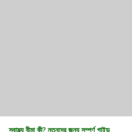
স্বাস্থ্য বীমা কী? নতুনদের জন্য সম্পূর্ণ গাইড