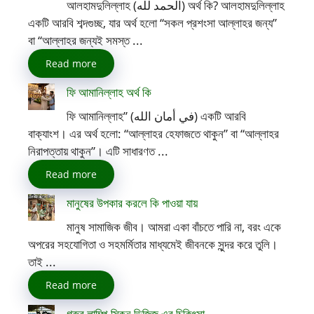
আলহামদুলিল্লাহ (الحمد لله) অর্থ কি? আলহামদুলিল্লাহ
একটি আরবি শব্দগুচ্ছ, যার অর্থ হলো “সকল প্রশংসা আল্লাহর জন্য”
বা “আল্লাহর জন্যই সমস্ত ...
Read more
ফি আমানিল্লাহ অর্থ কি
ফি আমানিল্লাহ” (في أمان الله) একটি আরবি
বাক্যাংশ। এর অর্থ হলো: “আল্লাহর হেফাজতে থাকুন” বা “আল্লাহর
নিরাপত্তায় থাকুন”। এটি সাধারণত ...
Read more
মানুষের উপকার করলে কি পাওয়া যায়
মানুষ সামাজিক জীব। আমরা একা বাঁচতে পারি না, বরং একে
অপরের সহযোগিতা ও সহমর্মিতার মাধ্যমেই জীবনকে সুন্দর করে তুলি।
তাই ...
Read more
গরুর লাম্পি স্কিন ডিজিজ এর চিকিৎসা