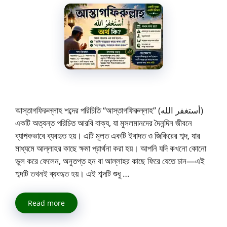
আস্তাগফিরুল্লাহ শব্দের পরিচিতি “আস্তাগফিরুল্লাহ” (أستغفر الله)
একটি অত্যন্ত পরিচিত আরবি বাক্য, যা মুসলমানদের দৈনন্দিন জীবনে
ব্যাপকভাবে ব্যবহৃত হয়। এটি মূলত একটি ইবাদত ও জিকিরের শব্দ, যার
মাধ্যমে আল্লাহর কাছে ক্ষমা প্রার্থনা করা হয়। আপনি যদি কখনো কোনো
ভুল করে ফেলেন, অনুতপ্ত হন বা আল্লাহর কাছে ফিরে যেতে চান—এই
শব্দটি তখনই ব্যবহৃত হয়। এই শব্দটি শুধু …
Read more