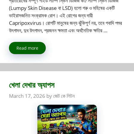
প্রতিরোধের সম্পূর্ণ গাইড লাম্পি স্কিন ডিজিজ কী? লাম্পি স্কিন ডিজিজ
(Lumpy Skin Disease বা LSD) হলো গরু ও মহিষের একটি
ভাইরাসজনিত সংক্রামক রোগ। এই রোগের জন্য দায়ী
Capripoxvirus। রোগটি মানুষের জন্য ঝুঁকিপূর্ণ নয়, তবে গবাদি পশুর
উৎপাদন, দুধ উৎপাদন, প্রজনন ক্ষমতা এবং অর্থনৈতিক ক্ষতির …
Read more
খেলা দেখার অ্যাপস
March 17, 2026
by
জেট কে লিটন