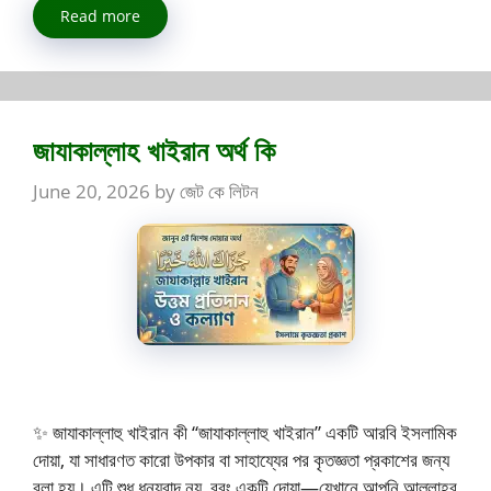
Read more
জাযাকাল্লাহ খাইরান অর্থ কি
June 20, 2026
by
জেট কে লিটন
✨ জাযাকাল্লাহু খাইরান কী “জাযাকাল্লাহু খাইরান” একটি আরবি ইসলামিক
দোয়া, যা সাধারণত কারো উপকার বা সাহায্যের পর কৃতজ্ঞতা প্রকাশের জন্য
বলা হয়। এটি শুধু ধন্যবাদ নয়, বরং একটি দোয়া—যেখানে আপনি আল্লাহর