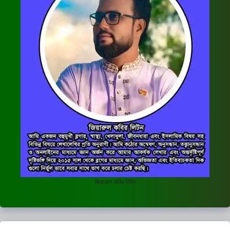
জিয়ারুল কবির লিটন