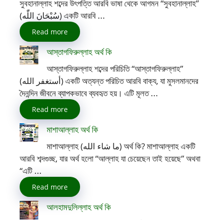
সুবহানাল্লাহ শব্দের উৎপত্তি আরবি ভাষা থেকে আগমন “সুবহানাল্লাহ”
(سُبْحَانَ اللّٰه) একটি আরবি ...
Read more
আস্তাগফিরুল্লাহ অর্থ কি
আস্তাগফিরুল্লাহ শব্দের পরিচিতি “আস্তাগফিরুল্লাহ”
(أستغفر الله) একটি অত্যন্ত পরিচিত আরবি বাক্য, যা মুসলমানদের
দৈনন্দিন জীবনে ব্যাপকভাবে ব্যবহৃত হয়। এটি মূলত ...
Read more
মাশাআল্লাহ অর্থ কি
মাশাআল্লাহ (ما شاء الله) অর্থ কি? মাশাআল্লাহ একটি
আরবি শব্দগুচ্ছ, যার অর্থ হলো “আল্লাহ যা চেয়েছেন তাই হয়েছে” অথবা
“এটি ...
Read more
আলহামদুলিল্লাহ অর্থ কি