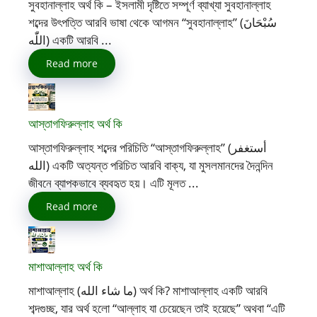
সুবহানাল্লাহ অর্থ কি – ইসলামী দৃষ্টিতে সম্পূর্ণ ব্যাখ্যা সুবহানাল্লাহ
শব্দের উৎপত্তি আরবি ভাষা থেকে আগমন “সুবহানাল্লাহ” (سُبْحَانَ
اللّٰه) একটি আরবি ...
Read more
আস্তাগফিরুল্লাহ অর্থ কি
আস্তাগফিরুল্লাহ শব্দের পরিচিতি “আস্তাগফিরুল্লাহ” (أستغفر
الله) একটি অত্যন্ত পরিচিত আরবি বাক্য, যা মুসলমানদের দৈনন্দিন
জীবনে ব্যাপকভাবে ব্যবহৃত হয়। এটি মূলত ...
Read more
মাশাআল্লাহ অর্থ কি
মাশাআল্লাহ (ما شاء الله) অর্থ কি? মাশাআল্লাহ একটি আরবি
শব্দগুচ্ছ, যার অর্থ হলো “আল্লাহ যা চেয়েছেন তাই হয়েছে” অথবা “এটি