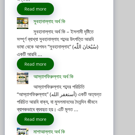
Read more
সুবহানাল্লাহ অর্থ কি
সুবহানাল্লাহ অর্থ কি – ইসলামী দৃষ্টিতে
সম্পূর্ণ ব্যাখ্যা সুবহানাল্লাহ শব্দের উৎপত্তি আরবি
ভাষা থেকে আগমন “সুবহানাল্লাহ” (سُبْحَانَ اللّٰه)
একটি আরবি ...
Read more
আস্তাগফিরুল্লাহ অর্থ কি
আস্তাগফিরুল্লাহ শব্দের পরিচিতি
“আস্তাগফিরুল্লাহ” (أستغفر الله) একটি অত্যন্ত
পরিচিত আরবি বাক্য, যা মুসলমানদের দৈনন্দিন জীবনে
ব্যাপকভাবে ব্যবহৃত হয়। এটি মূলত ...
Read more
মাশাআল্লাহ অর্থ কি