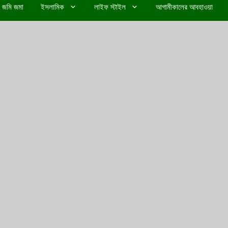
জমি জমা
ইসলামিক
লাইফ স্টাইল
আগামীকালের আবহাওয়া