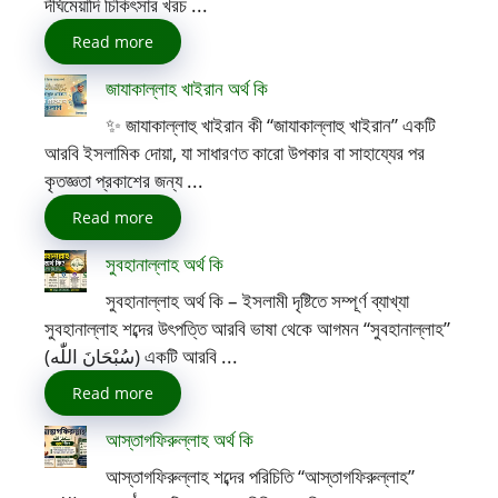
দীর্ঘমেয়াদি চিকিৎসার খরচ ...
Read more
জাযাকাল্লাহ খাইরান অর্থ কি
✨ জাযাকাল্লাহু খাইরান কী “জাযাকাল্লাহু খাইরান” একটি
আরবি ইসলামিক দোয়া, যা সাধারণত কারো উপকার বা সাহায্যের পর
কৃতজ্ঞতা প্রকাশের জন্য ...
Read more
সুবহানাল্লাহ অর্থ কি
সুবহানাল্লাহ অর্থ কি – ইসলামী দৃষ্টিতে সম্পূর্ণ ব্যাখ্যা
সুবহানাল্লাহ শব্দের উৎপত্তি আরবি ভাষা থেকে আগমন “সুবহানাল্লাহ”
(سُبْحَانَ اللّٰه) একটি আরবি ...
Read more
আস্তাগফিরুল্লাহ অর্থ কি
আস্তাগফিরুল্লাহ শব্দের পরিচিতি “আস্তাগফিরুল্লাহ”