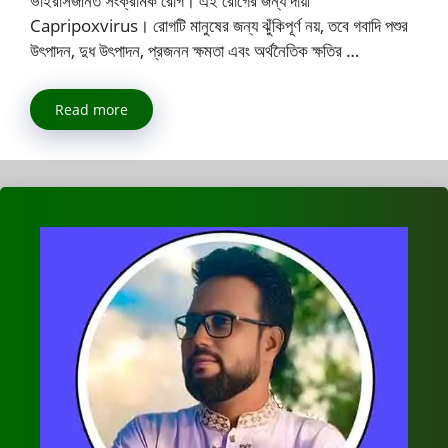
ভাইরাসজনিত সংক্রামক রোগ। এই রোগের জন্য দায়ী
Capripoxvirus। রোগটি মানুষের জন্য ঝুঁকিপূর্ণ নয়, তবে গবাদি পশুর
উৎপাদন, দুধ উৎপাদন, প্রজনন ক্ষমতা এবং অর্থনৈতিক ক্ষতির …
Read more