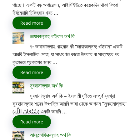
পাচ্ছে। একটি বড় অপারেশন, আইসিইউতে কয়েকদিন থাকা কিংবা
দীর্ঘমেয়াদি চিকিৎসার খরচ ...
Read more
জাযাকাল্লাহ খাইরান অর্থ কি
✨ জাযাকাল্লাহু খাইরান কী “জাযাকাল্লাহু খাইরান” একটি
আরবি ইসলামিক দোয়া, যা সাধারণত কারো উপকার বা সাহায্যের পর
কৃতজ্ঞতা প্রকাশের জন্য ...
Read more
সুবহানাল্লাহ অর্থ কি
সুবহানাল্লাহ অর্থ কি – ইসলামী দৃষ্টিতে সম্পূর্ণ ব্যাখ্যা
সুবহানাল্লাহ শব্দের উৎপত্তি আরবি ভাষা থেকে আগমন “সুবহানাল্লাহ”
(سُبْحَانَ اللّٰه) একটি আরবি ...
Read more
আস্তাগফিরুল্লাহ অর্থ কি