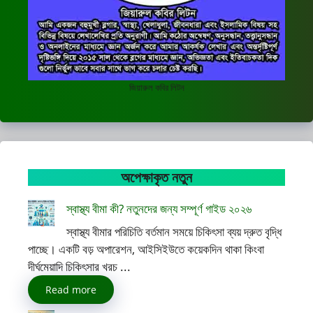
জিয়ারুল কবির লিটন
অপেক্ষাকৃত নতুন
স্বাস্থ্য বীমা কী? নতুনদের জন্য সম্পূর্ণ গাইড ২০২৬
স্বাস্থ্য বীমার পরিচিতি বর্তমান সময়ে চিকিৎসা ব্যয় দ্রুত বৃদ্ধি
পাচ্ছে। একটি বড় অপারেশন, আইসিইউতে কয়েকদিন থাকা কিংবা
দীর্ঘমেয়াদি চিকিৎসার খরচ ...
Read more